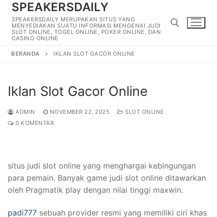
SPEAKERSDAILY
Lompat
ke
SPEAKERSDAILY MERUPAKAN SITUS YANG
MENYEDIAKAN SUATU INFORMASI MENGENAI JUDI
konten
SLOT ONLINE, TOGEL ONLINE, POKER ONLINE, DAN
CASINO ONLINE
BERANDA
IKLAN SLOT GACOR ONLINE
Cari:
Iklan Slot Gacor Online
ADMIN
NOVEMBER 22, 2025
SLOT ONLINE
0 KOMENTAR
situs judi slot online yang menghargai kebingungan
para pemain. Banyak game judi slot online ditawarkan
oleh Pragmatik play dengan nilai tinggi maxwin.
padi777
sebuah provider resmi yang memiliki ciri khas