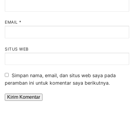
EMAIL
*
SITUS WEB
Simpan nama, email, dan situs web saya pada
peramban ini untuk komentar saya berikutnya.