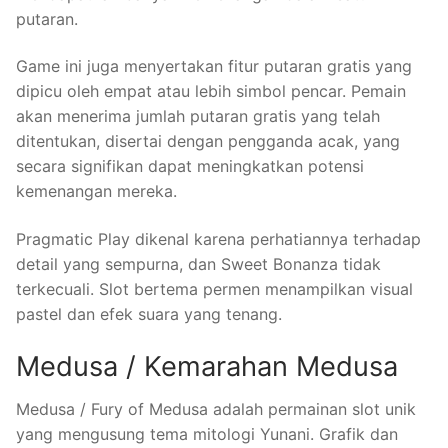
putaran.
Game ini juga menyertakan fitur putaran gratis yang
dipicu oleh empat atau lebih simbol pencar. Pemain
akan menerima jumlah putaran gratis yang telah
ditentukan, disertai dengan pengganda acak, yang
secara signifikan dapat meningkatkan potensi
kemenangan mereka.
Pragmatic Play dikenal karena perhatiannya terhadap
detail yang sempurna, dan Sweet Bonanza tidak
terkecuali. Slot bertema permen menampilkan visual
pastel dan efek suara yang tenang.
Medusa / Kemarahan Medusa
Medusa / Fury of Medusa adalah permainan slot unik
yang mengusung tema mitologi Yunani. Grafik dan