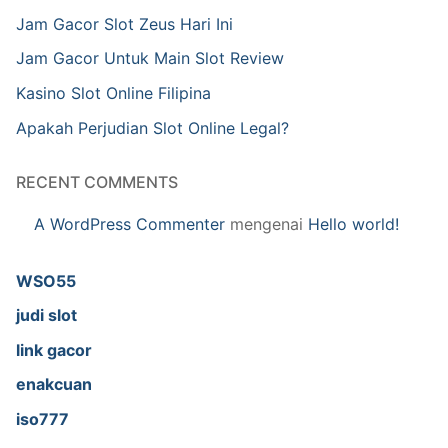
Jam Gacor Slot Zeus Hari Ini
Jam Gacor Untuk Main Slot Review
Kasino Slot Online Filipina
Apakah Perjudian Slot Online Legal?
RECENT COMMENTS
A WordPress Commenter
mengenai
Hello world!
WSO55
judi slot
link gacor
enakcuan
iso777