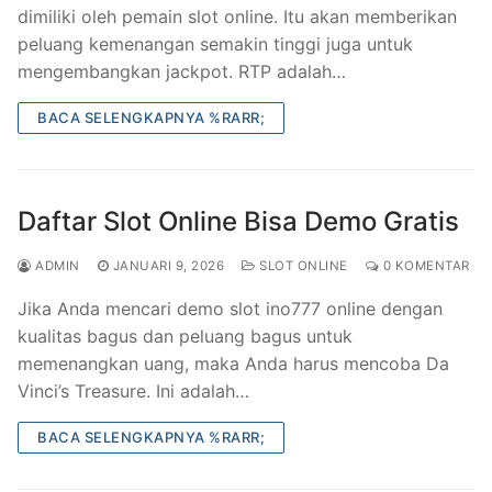
dimiliki oleh pemain slot online. Itu akan memberikan
peluang kemenangan semakin tinggi juga untuk
mengembangkan jackpot. RTP adalah…
BACA SELENGKAPNYA %RARR;
Daftar Slot Online Bisa Demo Gratis
ADMIN
JANUARI 9, 2026
SLOT ONLINE
0 KOMENTAR
Jika Anda mencari demo slot ino777 online dengan
kualitas bagus dan peluang bagus untuk
memenangkan uang, maka Anda harus mencoba Da
Vinci’s Treasure. Ini adalah…
BACA SELENGKAPNYA %RARR;