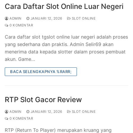
Cara Daftar Slot Online Luar Negeri
ADMIN
JANUARI 12, 2026
SLOT ONLINE
0 KOMENTAR
Cara daftar slot tgslot online luar negeri adalah proses
yang sederhana dan praktis. Admin Selir69 akan
menerima data kepada slotter dalam proses pembuat
akun. Game…
BACA SELENGKAPNYA %RARR;
RTP Slot Gacor Review
ADMIN
JANUARI 12, 2026
SLOT ONLINE
0 KOMENTAR
RTP (Return To Player) merupakan kruang yang