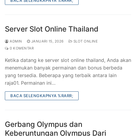
BACA SELENGKAPNYA %RARR;
Server Slot Online Thailand
ADMIN
JANUARI 15, 2026
SLOT ONLINE
0 KOMENTAR
Ketika datang ke server slot online thailand, Anda akan
menemukan banyak permainan dan bonus berbeda
yang tersedia. Beberapa yang terbaik antara lain
raja01. Permainan ini…
BACA SELENGKAPNYA %RARR;
Gerbang Olympus dan
Keberuntungan Olympus Dari