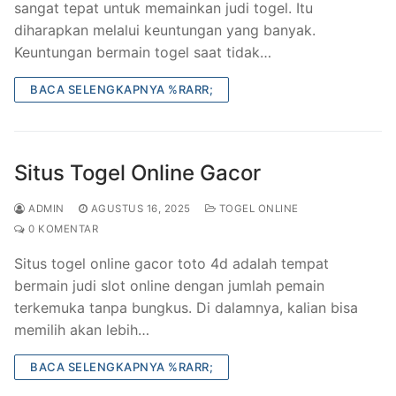
sangat tepat untuk memainkan judi togel. Itu
diharapkan melalui keuntungan yang banyak.
Keuntungan bermain togel saat tidak…
BACA SELENGKAPNYA %RARR;
Situs Togel Online Gacor
ADMIN
AGUSTUS 16, 2025
TOGEL ONLINE
0 KOMENTAR
Situs togel online gacor toto 4d adalah tempat
bermain judi slot online dengan jumlah pemain
terkemuka tanpa bungkus. Di dalamnya, kalian bisa
memilih akan lebih…
BACA SELENGKAPNYA %RARR;