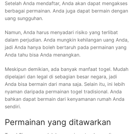
Setelah Anda mendaftar, Anda akan dapat mengakses
berbagai permainan. Anda juga dapat bermain dengan
uang sungguhan.
Namun, Anda harus menyadari risiko yang terlibat
dalam perjudian. Anda mungkin kehilangan uang Anda,
jadi Anda hanya boleh bertaruh pada permainan yang
Anda tahu bisa Anda menangkan.
Meskipun demikian, ada banyak manfaat togel. Mudah
dipelajari dan legal di sebagian besar negara, jadi
Anda bisa bermain dari mana saja. Selain itu, ini lebih
nyaman daripada permainan togel tradisional. Anda
bahkan dapat bermain dari kenyamanan rumah Anda
sendiri.
Permainan yang ditawarkan