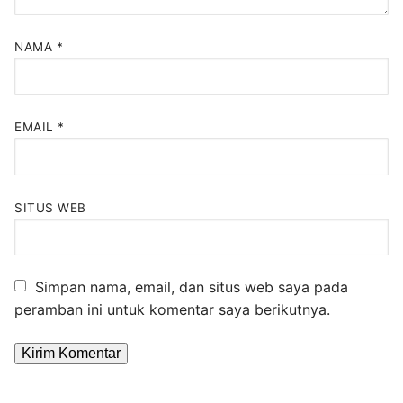
NAMA
*
EMAIL
*
SITUS WEB
Simpan nama, email, dan situs web saya pada
peramban ini untuk komentar saya berikutnya.