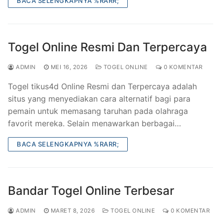
BACA SELENGKAPNYA %RARR;
Togel Online Resmi Dan Terpercaya
ADMIN
MEI 16, 2026
TOGEL ONLINE
0 KOMENTAR
Togel tikus4d Online Resmi dan Terpercaya adalah
situs yang menyediakan cara alternatif bagi para
pemain untuk memasang taruhan pada olahraga
favorit mereka. Selain menawarkan berbagai…
BACA SELENGKAPNYA %RARR;
Bandar Togel Online Terbesar
ADMIN
MARET 8, 2026
TOGEL ONLINE
0 KOMENTAR