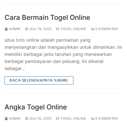
Cara Bermain Togel Online
ADMIN
JULI 19, 2025
TOGEL ONLINE
0 KOMENTAR
situs toto online adalah permainan yang
menyenangkan dan mengasyikkan untuk dimainkan. Ini
memiliki berbagai jenis taruhan yang menawarkan
berbagai pembayaran dan peluang. Ini dikenal
sebagai…
BACA SELENGKAPNYA %RARR;
Angka Togel Online
ADMIN
JULI 10, 2025
TOGEL ONLINE
0 KOMENTAR