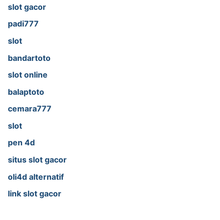
slot gacor
padi777
slot
bandartoto
slot online
balaptoto
cemara777
slot
pen 4d
situs slot gacor
oli4d alternatif
link slot gacor