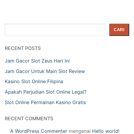
Cari
CARI
RECENT POSTS
Jam Gacor Slot Zeus Hari Ini
Jam Gacor Untuk Main Slot Review
Kasino Slot Online Filipina
Apakah Perjudian Slot Online Legal?
Slot Online Permainan Kasino Gratis
RECENT COMMENTS
A WordPress Commenter
mengenai
Hello world!