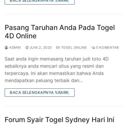
BACA SELENGKAPNYA %RARR;
Pasang Taruhan Anda Pada Togel
4D Online
ADMIN
JUNI 2, 2025
TOGEL ONLINE
0 KOMENTAR
Saat anda ingin memasang taruhan judi toto 4D
sebaiknya anda mencari situs yang resmi dan
terpercaya. Ini akan memastikan bahwa Anda
mendapatkan peluang terbaik dan…
BACA SELENGKAPNYA %RARR;
Forum Syair Togel Sydney Hari Ini