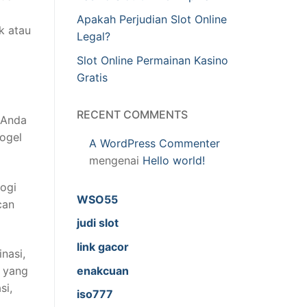
Apakah Perjudian Slot Online
k atau
Legal?
Slot Online Permainan Kasino
Gratis
RECENT COMMENTS
 Anda
togel
A WordPress Commenter
mengenai
Hello world!
logi
WSO55
can
judi slot
link gacor
nasi,
enakcuan
a yang
si,
iso777