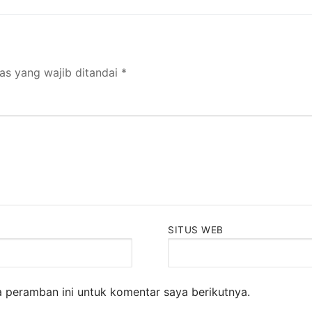
post:
as yang wajib ditandai
*
SITUS WEB
 peramban ini untuk komentar saya berikutnya.