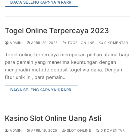
BACA SELENGKAPNYA %RARR;
Togel Online Terpercaya 2023
ADMIN
APRIL 29, 2025
TOGEL ONLINE
0 KOMENTAR
Togel online terpercaya merupakan pilihan utama bagi
para pemain yang menerima keuntungan dengan
menghadiri metode deposit togel via dana. Dengan
fitur unik ini, para pemain…
BACA SELENGKAPNYA %RARR;
Kasino Slot Online Uang Asli
ADMIN
APRIL 19, 2025
SLOT ONLINE
0 KOMENTAR