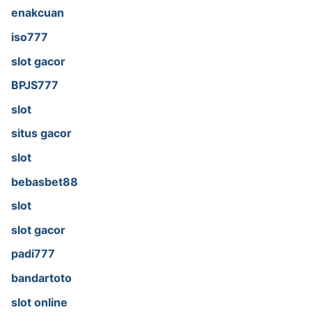
enakcuan
iso777
slot gacor
BPJS777
slot
situs gacor
slot
bebasbet88
slot
slot gacor
padi777
bandartoto
slot online