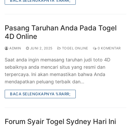
BACA SELENGKAPNYA %RARR;
Pasang Taruhan Anda Pada Togel
4D Online
ADMIN
JUNI 2, 2025
TOGEL ONLINE
0 KOMENTAR
Saat anda ingin memasang taruhan judi toto 4D
sebaiknya anda mencari situs yang resmi dan
terpercaya. Ini akan memastikan bahwa Anda
mendapatkan peluang terbaik dan…
BACA SELENGKAPNYA %RARR;
Forum Syair Togel Sydney Hari Ini