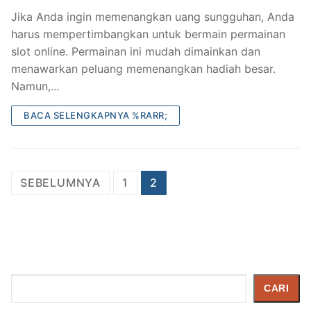
Jika Anda ingin memenangkan uang sungguhan, Anda
harus mempertimbangkan untuk bermain permainan
slot online. Permainan ini mudah dimainkan dan
menawarkan peluang memenangkan hadiah besar.
Namun,…
BACA SELENGKAPNYA %RARR;
Paginasi
SEBELUMNYA
1
2
pos
Cari
CARI