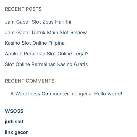
RECENT POSTS
Jam Gacor Slot Zeus Hari Ini
Jam Gacor Untuk Main Slot Review
Kasino Slot Online Filipina
Apakah Perjudian Slot Online Legal?
Slot Online Permainan Kasino Gratis
RECENT COMMENTS
A WordPress Commenter
mengenai
Hello world!
WSO55
judi slot
link gacor