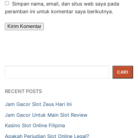
Simpan nama, email, dan situs web saya pada
peramban ini untuk komentar saya berikutnya.
Cari
CARI
RECENT POSTS
Jam Gacor Slot Zeus Hari Ini
Jam Gacor Untuk Main Slot Review
Kasino Slot Online Filipina
Apakah Perjudian Slot Online Legal?