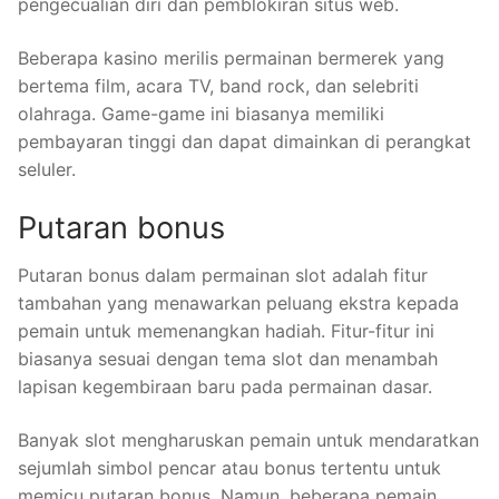
pengecualian diri dan pemblokiran situs web.
Beberapa kasino merilis permainan bermerek yang
bertema film, acara TV, band rock, dan selebriti
olahraga. Game-game ini biasanya memiliki
pembayaran tinggi dan dapat dimainkan di perangkat
seluler.
Putaran bonus
Putaran bonus dalam permainan slot adalah fitur
tambahan yang menawarkan peluang ekstra kepada
pemain untuk memenangkan hadiah. Fitur-fitur ini
biasanya sesuai dengan tema slot dan menambah
lapisan kegembiraan baru pada permainan dasar.
Banyak slot mengharuskan pemain untuk mendaratkan
sejumlah simbol pencar atau bonus tertentu untuk
memicu putaran bonus. Namun, beberapa pemain