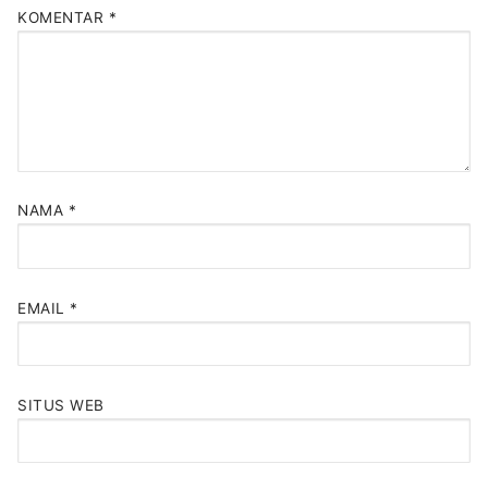
KOMENTAR
*
NAMA
*
EMAIL
*
SITUS WEB