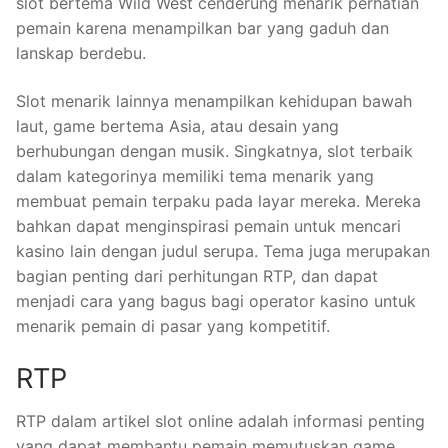
slot bertema Wild West cenderung menarik perhatian
pemain karena menampilkan bar yang gaduh dan
lanskap berdebu.
Slot menarik lainnya menampilkan kehidupan bawah
laut, game bertema Asia, atau desain yang
berhubungan dengan musik. Singkatnya, slot terbaik
dalam kategorinya memiliki tema menarik yang
membuat pemain terpaku pada layar mereka. Mereka
bahkan dapat menginspirasi pemain untuk mencari
kasino lain dengan judul serupa. Tema juga merupakan
bagian penting dari perhitungan RTP, dan dapat
menjadi cara yang bagus bagi operator kasino untuk
menarik pemain di pasar yang kompetitif.
RTP
RTP dalam artikel slot online adalah informasi penting
yang dapat membantu pemain memutuskan game