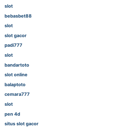
slot
bebasbet88
slot
slot gacor
padi777
slot
bandartoto
slot online
balaptoto
cemara777
slot
pen 4d
situs slot gacor