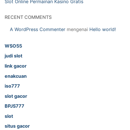
Slot Online Permainan Kasino Gratis
RECENT COMMENTS
A WordPress Commenter
mengenai
Hello world!
WSO55
judi slot
link gacor
enakcuan
iso777
slot gacor
BPJS777
slot
situs gacor