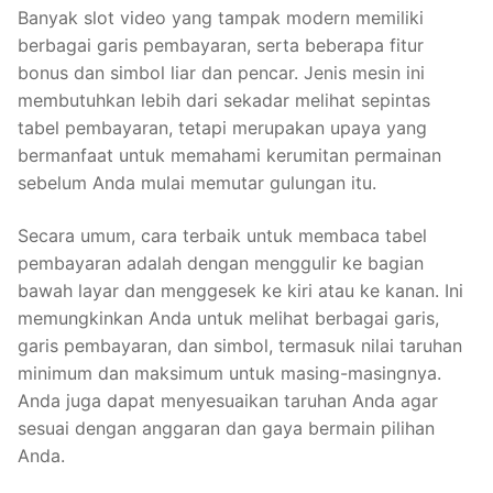
Banyak slot video yang tampak modern memiliki
berbagai garis pembayaran, serta beberapa fitur
bonus dan simbol liar dan pencar. Jenis mesin ini
membutuhkan lebih dari sekadar melihat sepintas
tabel pembayaran, tetapi merupakan upaya yang
bermanfaat untuk memahami kerumitan permainan
sebelum Anda mulai memutar gulungan itu.
Secara umum, cara terbaik untuk membaca tabel
pembayaran adalah dengan menggulir ke bagian
bawah layar dan menggesek ke kiri atau ke kanan. Ini
memungkinkan Anda untuk melihat berbagai garis,
garis pembayaran, dan simbol, termasuk nilai taruhan
minimum dan maksimum untuk masing-masingnya.
Anda juga dapat menyesuaikan taruhan Anda agar
sesuai dengan anggaran dan gaya bermain pilihan
Anda.