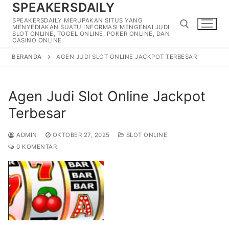
SPEAKERSDAILY
Lompat
ke
SPEAKERSDAILY MERUPAKAN SITUS YANG
MENYEDIAKAN SUATU INFORMASI MENGENAI JUDI
konten
SLOT ONLINE, TOGEL ONLINE, POKER ONLINE, DAN
CASINO ONLINE
BERANDA
AGEN JUDI SLOT ONLINE JACKPOT TERBESAR
Cari:
Agen Judi Slot Online Jackpot
Terbesar
ADMIN
OKTOBER 27, 2025
SLOT ONLINE
0 KOMENTAR