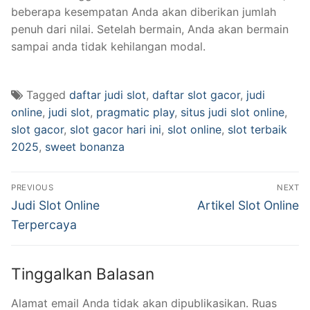
beberapa kesempatan Anda akan diberikan jumlah
penuh dari nilai. Setelah bermain, Anda akan bermain
sampai anda tidak kehilangan modal.
Tagged
daftar judi slot
,
daftar slot gacor
,
judi
online
,
judi slot
,
pragmatic play
,
situs judi slot online
,
slot gacor
,
slot gacor hari ini
,
slot online
,
slot terbaik
2025
,
sweet bonanza
Navigasi
PREVIOUS
NEXT
pos
Previous
Next
Judi Slot Online
Artikel Slot Online
post:
post:
Terpercaya
Tinggalkan Balasan
Alamat email Anda tidak akan dipublikasikan.
Ruas