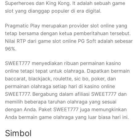
Superheroes dan King Kong. It adalah sebuah game
slot yang dianggap populer di era digital.
Pragmatic Play merupakan provider slot online yang
tetap bersama dengan ketua pemberitahuan tersebut.
Nilai RTP dari game slot online PG Soft adalah sebesar
96%.
SWEET777 menyediakan ribuan permainan kasino
online tetapi tepat untuk olahraga. Dapatkan bermain
baccarat, blackjack, roulette, sic bo, poker, dan
permainan olahraga setiap hari di kasino online
SWEET777. Bergabung dalam afiliasi SWEET777 dan
memilih beberapa taruhan olahraga yang sesuai
dengan Anda. Paket SWEET777 juga memungkinkan
Anda bermain game olahraga yang luar biasa hari ini.
Simbol