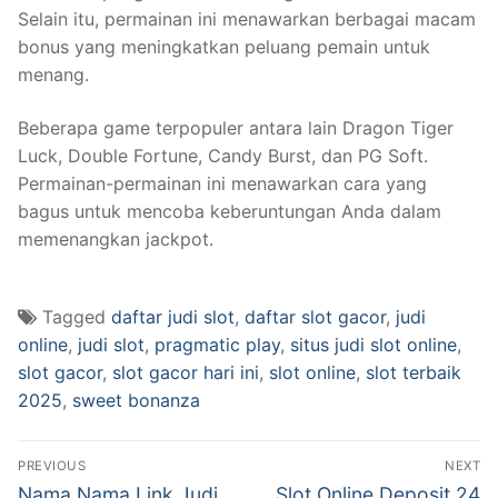
Selain itu, permainan ini menawarkan berbagai macam
bonus yang meningkatkan peluang pemain untuk
menang.
Beberapa game terpopuler antara lain Dragon Tiger
Luck, Double Fortune, Candy Burst, dan PG Soft.
Permainan-permainan ini menawarkan cara yang
bagus untuk mencoba keberuntungan Anda dalam
memenangkan jackpot.
Tagged
daftar judi slot
,
daftar slot gacor
,
judi
online
,
judi slot
,
pragmatic play
,
situs judi slot online
,
slot gacor
,
slot gacor hari ini
,
slot online
,
slot terbaik
2025
,
sweet bonanza
Navigasi
PREVIOUS
NEXT
pos
Previous
Next
Nama Nama Link Judi
Slot Online Deposit 24