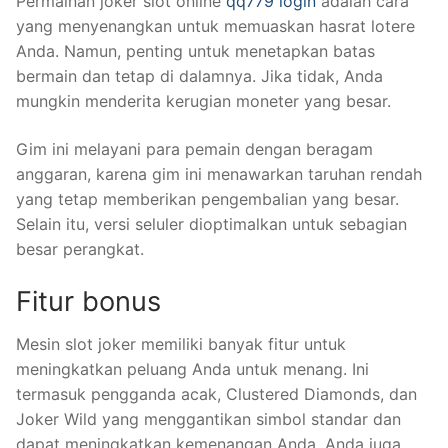
Permainan joker slot online
qq779 login
adalah cara
yang menyenangkan untuk memuaskan hasrat lotere
Anda. Namun, penting untuk menetapkan batas
bermain dan tetap di dalamnya. Jika tidak, Anda
mungkin menderita kerugian moneter yang besar.
Gim ini melayani para pemain dengan beragam
anggaran, karena gim ini menawarkan taruhan rendah
yang tetap memberikan pengembalian yang besar.
Selain itu, versi seluler dioptimalkan untuk sebagian
besar perangkat.
Fitur bonus
Mesin slot joker memiliki banyak fitur untuk
meningkatkan peluang Anda untuk menang. Ini
termasuk pengganda acak, Clustered Diamonds, dan
Joker Wild yang menggantikan simbol standar dan
dapat meningkatkan kemenangan Anda. Anda juga