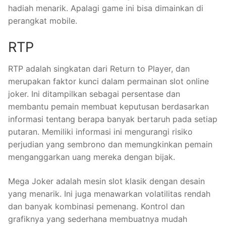
hadiah menarik. Apalagi game ini bisa dimainkan di
perangkat mobile.
RTP
RTP adalah singkatan dari Return to Player, dan
merupakan faktor kunci dalam permainan slot online
joker. Ini ditampilkan sebagai persentase dan
membantu pemain membuat keputusan berdasarkan
informasi tentang berapa banyak bertaruh pada setiap
putaran. Memiliki informasi ini mengurangi risiko
perjudian yang sembrono dan memungkinkan pemain
menganggarkan uang mereka dengan bijak.
Mega Joker adalah mesin slot klasik dengan desain
yang menarik. Ini juga menawarkan volatilitas rendah
dan banyak kombinasi pemenang. Kontrol dan
grafiknya yang sederhana membuatnya mudah