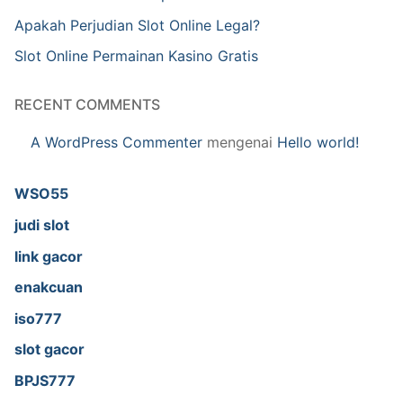
Apakah Perjudian Slot Online Legal?
Slot Online Permainan Kasino Gratis
RECENT COMMENTS
A WordPress Commenter
mengenai
Hello world!
WSO55
judi slot
link gacor
enakcuan
iso777
slot gacor
BPJS777