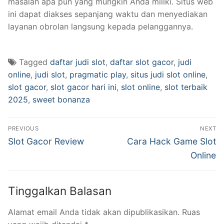
masalah apa pun yang mungkin Anda miliki. Situs web
ini dapat diakses sepanjang waktu dan menyediakan
layanan obrolan langsung kepada pelanggannya.
Tagged
daftar judi slot
,
daftar slot gacor
,
judi
online
,
judi slot
,
pragmatic play
,
situs judi slot online
,
slot gacor
,
slot gacor hari ini
,
slot online
,
slot terbaik
2025
,
sweet bonanza
Navigasi
PREVIOUS
NEXT
pos
Previous
Next
Slot Gacor Review
Cara Hack Game Slot
post:
post:
Online
Tinggalkan Balasan
Alamat email Anda tidak akan dipublikasikan.
Ruas