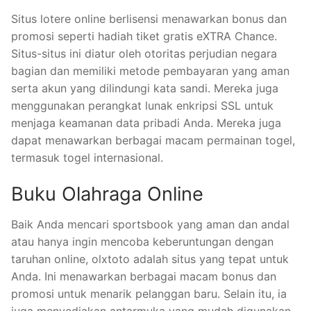
Situs lotere online berlisensi menawarkan bonus dan
promosi seperti hadiah tiket gratis eXTRA Chance.
Situs-situs ini diatur oleh otoritas perjudian negara
bagian dan memiliki metode pembayaran yang aman
serta akun yang dilindungi kata sandi. Mereka juga
menggunakan perangkat lunak enkripsi SSL untuk
menjaga keamanan data pribadi Anda. Mereka juga
dapat menawarkan berbagai macam permainan togel,
termasuk togel internasional.
Buku Olahraga Online
Baik Anda mencari sportsbook yang aman dan andal
atau hanya ingin mencoba keberuntungan dengan
taruhan online, olxtoto adalah situs yang tepat untuk
Anda. Ini menawarkan berbagai macam bonus dan
promosi untuk menarik pelanggan baru. Selain itu, ia
juga menyediakan antarmuka yang mudah digunakan.