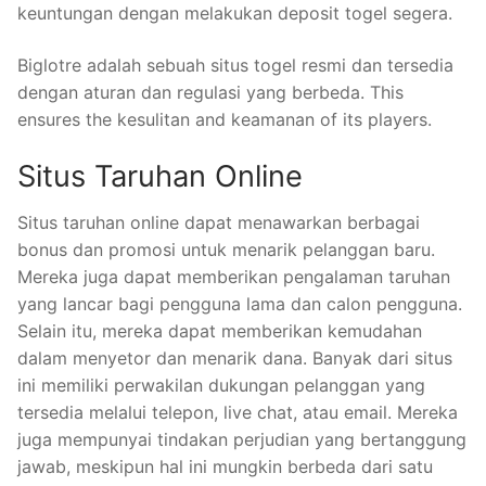
keuntungan dengan melakukan deposit togel segera.
Biglotre adalah sebuah situs togel resmi dan tersedia
dengan aturan dan regulasi yang berbeda. This
ensures the kesulitan and keamanan of its players.
Situs Taruhan Online
Situs taruhan online dapat menawarkan berbagai
bonus dan promosi untuk menarik pelanggan baru.
Mereka juga dapat memberikan pengalaman taruhan
yang lancar bagi pengguna lama dan calon pengguna.
Selain itu, mereka dapat memberikan kemudahan
dalam menyetor dan menarik dana. Banyak dari situs
ini memiliki perwakilan dukungan pelanggan yang
tersedia melalui telepon, live chat, atau email. Mereka
juga mempunyai tindakan perjudian yang bertanggung
jawab, meskipun hal ini mungkin berbeda dari satu