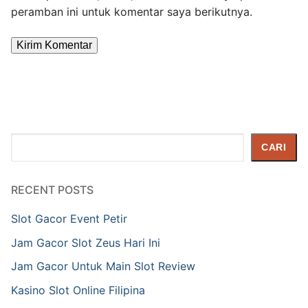
peramban ini untuk komentar saya berikutnya.
Cari
CARI
RECENT POSTS
Slot Gacor Event Petir
Jam Gacor Slot Zeus Hari Ini
Jam Gacor Untuk Main Slot Review
Kasino Slot Online Filipina