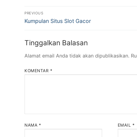
Navigasi
PREVIOUS
Previous
pos
Kumpulan Situs Slot Gacor
post:
Tinggalkan Balasan
Alamat email Anda tidak akan dipublikasikan.
Ru
KOMENTAR
*
NAMA
*
EMAIL
*