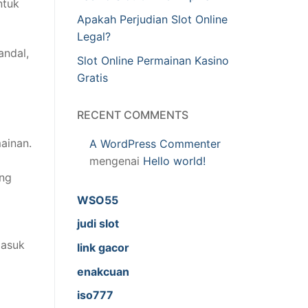
ntuk
Apakah Perjudian Slot Online
Legal?
andal,
Slot Online Permainan Kasino
Gratis
RECENT COMMENTS
ainan.
A WordPress Commenter
mengenai
Hello world!
ang
WSO55
judi slot
masuk
link gacor
enakcuan
iso777