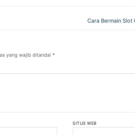
Next
Cara Bermain Slot 
post:
as yang wajib ditandai
*
SITUS WEB