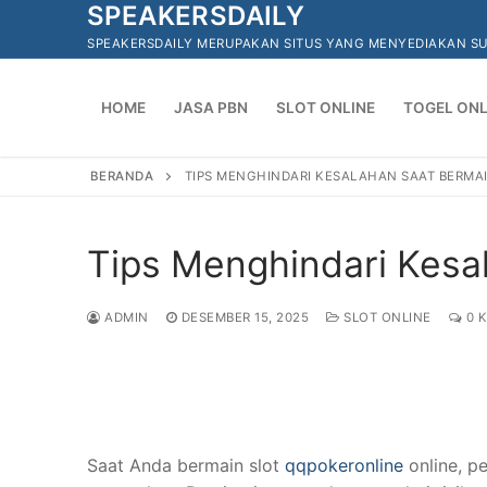
SPEAKERSDAILY
Lompat
ke
SPEAKERSDAILY MERUPAKAN SITUS YANG MENYEDIAKAN SUA
konten
HOME
JASA PBN
SLOT ONLINE
TOGEL ONL
BERANDA
TIPS MENGHINDARI KESALAHAN SAAT BERMAI
Tips Menghindari Kesal
ADMIN
DESEMBER 15, 2025
SLOT ONLINE
0 
Saat Anda bermain slot
qqpokeronline
online, p