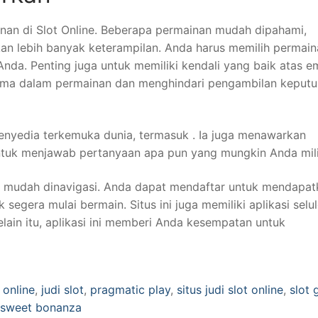
n di Slot Online. Beberapa permainan mudah dipahami,
n lebih banyak keterampilan. Anda harus memilih permain
nda. Penting juga untuk memiliki kendali yang baik atas e
lama dalam permainan dan menghindari pengambilan keput
enyedia terkemuka dunia, termasuk . Ia juga menawarkan
ntuk menjawab pertanyaan apa pun yang mungkin Anda mili
 mudah dinavigasi. Anda dapat mendaftar untuk mendapat
egera mulai bermain. Situs ini juga memiliki aplikasi selul
lain itu, aplikasi ini memberi Anda kesempatan untuk
 online
,
judi slot
,
pragmatic play
,
situs judi slot online
,
slot 
sweet bonanza