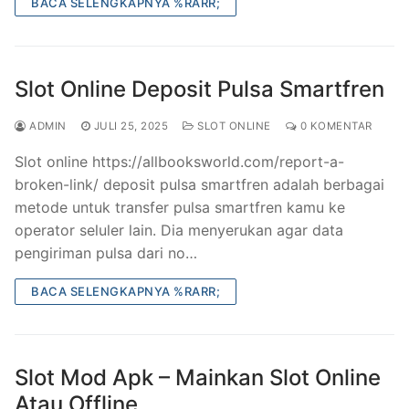
BACA SELENGKAPNYA %RARR;
Slot Online Deposit Pulsa Smartfren
ADMIN
JULI 25, 2025
SLOT ONLINE
0 KOMENTAR
Slot online https://allbooksworld.com/report-a-
broken-link/ deposit pulsa smartfren adalah berbagai
metode untuk transfer pulsa smartfren kamu ke
operator seluler lain. Dia menyerukan agar data
pengiriman pulsa dari no…
BACA SELENGKAPNYA %RARR;
Slot Mod Apk – Mainkan Slot Online
Atau Offline