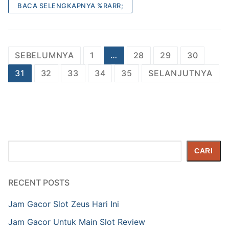
BACA SELENGKAPNYA %RARR;
Paginasi
SEBELUMNYA
1
…
28
29
30
pos
31
32
33
34
35
SELANJUTNYA
Cari
CARI
RECENT POSTS
Jam Gacor Slot Zeus Hari Ini
Jam Gacor Untuk Main Slot Review