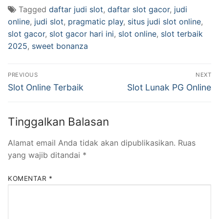
Tagged
daftar judi slot
,
daftar slot gacor
,
judi
online
,
judi slot
,
pragmatic play
,
situs judi slot online
,
slot gacor
,
slot gacor hari ini
,
slot online
,
slot terbaik
2025
,
sweet bonanza
Navigasi
PREVIOUS
NEXT
pos
Previous
Next
Slot Online Terbaik
Slot Lunak PG Online
post:
post:
Tinggalkan Balasan
Alamat email Anda tidak akan dipublikasikan.
Ruas
yang wajib ditandai
*
KOMENTAR
*