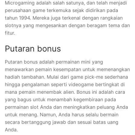
Microgaming adalah salah satunya, dan telah menjadi
perusahaan game terkemuka sejak didirikan pada
tahun 1994. Mereka juga terkenal dengan rangkaian
slotnya yang mengesankan dengan beragam tema dan
fitur.
Putaran bonus
Putaran bonus adalah permainan mini yang
menawarkan pemain kesempatan untuk memenangkan
hadiah tambahan. Mulai dari game pick-me sederhana
hingga pengalaman seperti videogame bertingkat di
mana pemain menembak alien. Bonus ini adalah cara
yang bagus untuk menambah kegembiraan pada
permainan slot Anda dan meningkatkan peluang Anda
untuk menang. Namun, Anda harus selalu bermain
secara bertanggung jawab dan sesuai batas uang
Anda.