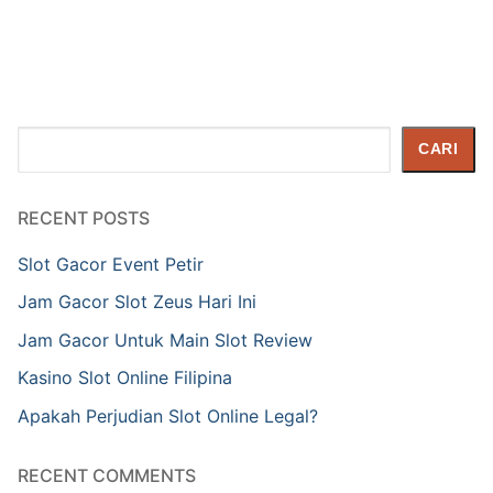
Cari
CARI
RECENT POSTS
Slot Gacor Event Petir
Jam Gacor Slot Zeus Hari Ini
Jam Gacor Untuk Main Slot Review
Kasino Slot Online Filipina
Apakah Perjudian Slot Online Legal?
RECENT COMMENTS