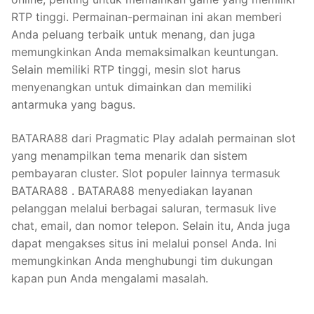
RTP tinggi. Permainan-permainan ini akan memberi
Anda peluang terbaik untuk menang, dan juga
memungkinkan Anda memaksimalkan keuntungan.
Selain memiliki RTP tinggi, mesin slot harus
menyenangkan untuk dimainkan dan memiliki
antarmuka yang bagus.
BATARA88 dari Pragmatic Play adalah permainan slot
yang menampilkan tema menarik dan sistem
pembayaran cluster. Slot populer lainnya termasuk
BATARA88 . BATARA88 menyediakan layanan
pelanggan melalui berbagai saluran, termasuk live
chat, email, dan nomor telepon. Selain itu, Anda juga
dapat mengakses situs ini melalui ponsel Anda. Ini
memungkinkan Anda menghubungi tim dukungan
kapan pun Anda mengalami masalah.