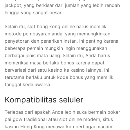
jackpot, yang berkisar dari jumlah yang lebih rendah
hingga yang sangat besar.
Selain itu, slot hong kong online harus memiliki
metode pembayaran andal yang memungkinkan
penyetoran dan penarikan instan. Ini penting karena
beberapa pemain mungkin ingin menggunakan
berbagai jenis mata uang. Selain itu, Anda harus
memeriksa masa berlaku bonus karena dapat
bervariasi dari satu kasino ke kasino lainnya. Ini
terutama berlaku untuk kode bonus yang memiliki
tanggal kedaluwarsa.
Kompatibilitas seluler
Terlepas dari apakah Anda lebih suka bermain poker
pai gow tradisional atau slot online modern, situs
kasino Hong Kong menawarkan berbagai macam