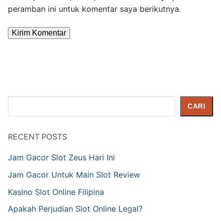
peramban ini untuk komentar saya berikutnya.
Cari
CARI
RECENT POSTS
Jam Gacor Slot Zeus Hari Ini
Jam Gacor Untuk Main Slot Review
Kasino Slot Online Filipina
Apakah Perjudian Slot Online Legal?