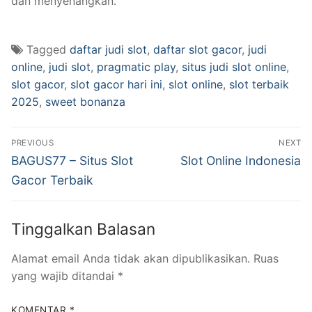
dan menyenangkan.
Tagged
daftar judi slot
,
daftar slot gacor
,
judi
online
,
judi slot
,
pragmatic play
,
situs judi slot online
,
slot gacor
,
slot gacor hari ini
,
slot online
,
slot terbaik
2025
,
sweet bonanza
Navigasi
PREVIOUS
NEXT
pos
Previous
Next
BAGUS77 – Situs Slot
Slot Online Indonesia
post:
post:
Gacor Terbaik
Tinggalkan Balasan
Alamat email Anda tidak akan dipublikasikan.
Ruas
yang wajib ditandai
*
KOMENTAR
*