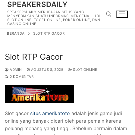
SPEAKERSDAILY
Lompat
ke
SPEAKERSDAILY MERUPAKAN SITUS YANG
MENYEDIAKAN SUATU INFORMASI MENGENAI JUDI
konten
SLOT ONLINE, TOGEL ONLINE, POKER ONLINE, DAN
CASINO ONLINE
BERANDA
SLOT RTP GACOR
Cari:
Slot RTP Gacor
ADMIN
AGUSTUS 8, 2025
SLOT ONLINE
0 KOMENTAR
Slot gacor
situs amerikatoto
adalah jenis game judi
online yang banyak dicari oleh para pemain karena
peluang menang yang tinggi. Sebelum bermain dalam