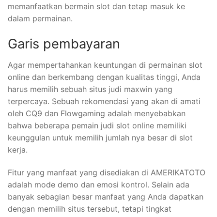
memanfaatkan bermain slot dan tetap masuk ke
dalam permainan.
Garis pembayaran
Agar mempertahankan keuntungan di permainan slot
online dan berkembang dengan kualitas tinggi, Anda
harus memilih sebuah situs judi maxwin yang
terpercaya. Sebuah rekomendasi yang akan di amati
oleh CQ9 dan Flowgaming adalah menyebabkan
bahwa beberapa pemain judi slot online memiliki
keunggulan untuk memilih jumlah nya besar di slot
kerja.
Fitur yang manfaat yang disediakan di AMERIKATOTO
adalah mode demo dan emosi kontrol. Selain ada
banyak sebagian besar manfaat yang Anda dapatkan
dengan memilih situs tersebut, tetapi tingkat