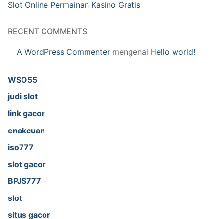
Slot Online Permainan Kasino Gratis
RECENT COMMENTS
A WordPress Commenter
mengenai
Hello world!
WSO55
judi slot
link gacor
enakcuan
iso777
slot gacor
BPJS777
slot
situs gacor