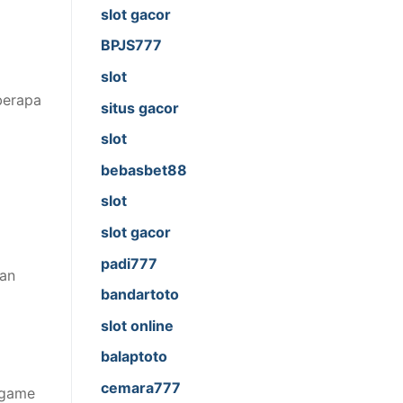
slot gacor
BPJS777
slot
berapa
situs gacor
slot
bebasbet88
slot
g
slot gacor
padi777
ran
bandartoto
slot online
balaptoto
cemara777
-game