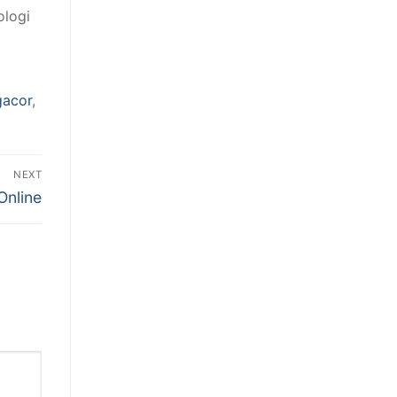
ologi
gacor
,
NEXT
Online