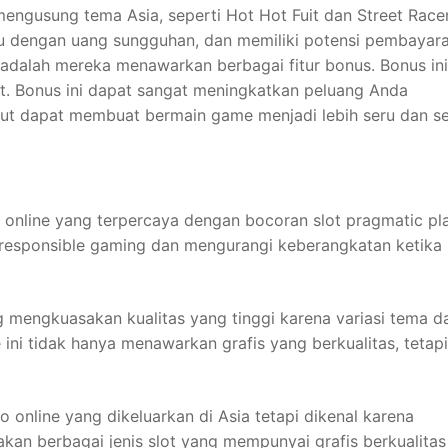
engusung tema Asia, seperti Hot Hot Fuit dan Street Racer
tau dengan uang sungguhan, dan memiliki potensi pembayar
i adalah mereka menawarkan berbagai fitur bonus. Bonus ini
t. Bonus ini dapat sangat meningkatkan peluang Anda
ut dapat membuat bermain game menjadi lebih seru dan se
an online yang terpercaya dengan bocoran slot pragmatic pl
 responsible gaming dan mengurangi keberangkatan ketika
g mengkuasakan kualitas yang tinggi karena variasi tema d
i tidak hanya menawarkan grafis yang berkualitas, tetapi
nline yang dikeluarkan di Asia tetapi dikenal karena
iakan berbagai jenis slot yang mempunyai grafis berkualitas