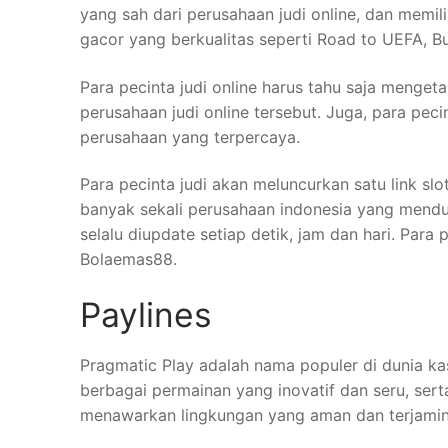
yang sah dari perusahaan judi online, dan memili
gacor yang berkualitas seperti Road to UEFA, B
Para pecinta judi online harus tahu saja menget
perusahaan judi online tersebut. Juga, para peci
perusahaan yang terpercaya.
Para pecinta judi akan meluncurkan satu link slo
banyak sekali perusahaan indonesia yang mend
selalu diupdate setiap detik, jam dan hari. Para
Bolaemas88.
Paylines
Pragmatic Play adalah nama populer di dunia k
berbagai permainan yang inovatif dan seru, se
menawarkan lingkungan yang aman dan terjamin