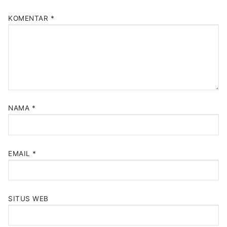
KOMENTAR
*
NAMA
*
EMAIL
*
SITUS WEB