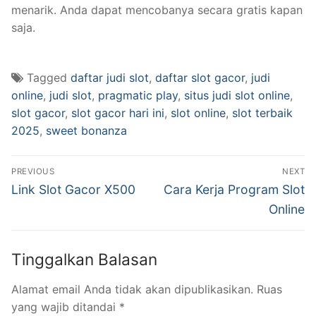
menarik. Anda dapat mencobanya secara gratis kapan
saja.
Tagged
daftar judi slot
,
daftar slot gacor
,
judi
online
,
judi slot
,
pragmatic play
,
situs judi slot online
,
slot gacor
,
slot gacor hari ini
,
slot online
,
slot terbaik
2025
,
sweet bonanza
Navigasi
PREVIOUS
NEXT
pos
Previous
Next
Link Slot Gacor X500
Cara Kerja Program Slot
post:
post:
Online
Tinggalkan Balasan
Alamat email Anda tidak akan dipublikasikan.
Ruas
yang wajib ditandai
*