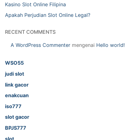
Kasino Slot Online Filipina
Apakah Perjudian Slot Online Legal?
RECENT COMMENTS
A WordPress Commenter
mengenai
Hello world!
WSO55
judi slot
link gacor
enakcuan
iso777
slot gacor
BPJS777
slot