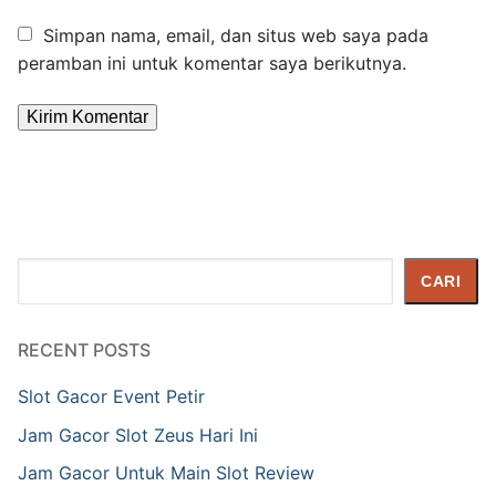
Simpan nama, email, dan situs web saya pada
peramban ini untuk komentar saya berikutnya.
Cari
CARI
RECENT POSTS
Slot Gacor Event Petir
Jam Gacor Slot Zeus Hari Ini
Jam Gacor Untuk Main Slot Review