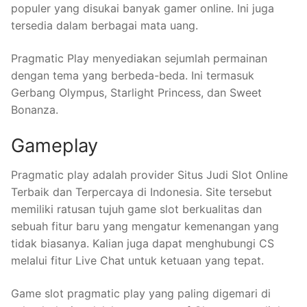
populer yang disukai banyak gamer online. Ini juga
tersedia dalam berbagai mata uang.
Pragmatic Play menyediakan sejumlah permainan
dengan tema yang berbeda-beda. Ini termasuk
Gerbang Olympus, Starlight Princess, dan Sweet
Bonanza.
Gameplay
Pragmatic play adalah provider Situs Judi Slot Online
Terbaik dan Terpercaya di Indonesia. Site tersebut
memiliki ratusan tujuh game slot berkualitas dan
sebuah fitur baru yang mengatur kemenangan yang
tidak biasanya. Kalian juga dapat menghubungi CS
melalui fitur Live Chat untuk ketuaan yang tepat.
Game slot pragmatic play yang paling digemari di