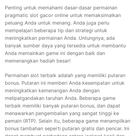
Penting untuk memahami dasar-dasar permainan
pragmatic slot gacor online untuk memaksimalkan
peluang Anda untuk menang. Anda juga perlu
mempelajari beberapa tip dan strategi untuk
meningkatkan permainan Anda. Untungnya, ada
banyak sumber daya yang tersedia untuk membantu
Anda memainkan game ini dengan baik dan
memenangkan hadiah besar!
Permainan slot terbaik adalah yang memiliki putaran
bonus. Putaran ini memberi Anda kesempatan untuk
meningkatkan kemenangan Anda dengan
melipatgandakan taruhan Anda. Beberapa game
terbaik memiliki banyak putaran bonus, dan dapat
menawarkan pengembalian yang sangat tinggi ke
pemain (RTP). Selain itu, beberapa game menampilkan
bonus tambahan seperti putaran gratis dan pencar. Ini
dapat membuat perbedaan antara jackpot kecil dan