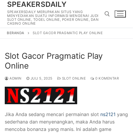
SPEAKERSDAILY
Lompat
ke
SPEAKERSDAILY MERUPAKAN SITUS YANG
MENYEDIAKAN SUATU INFORMASI MENGENAI JUDI
konten
SLOT ONLINE, TOGEL ONLINE, POKER ONLINE, DAN
CASINO ONLINE
BERANDA
SLOT GACOR PRAGMATIC PLAY ONLINE
Cari:
Slot Gacor Pragmatic Play
Online
ADMIN
JULI 5, 2025
SLOT ONLINE
0 KOMENTAR
Jika Anda sedang mencari permainan slot
ns2121
yang
sederhana dan menyenangkan, maka Anda harus
mencoba bonanza yang manis. Ini adalah game