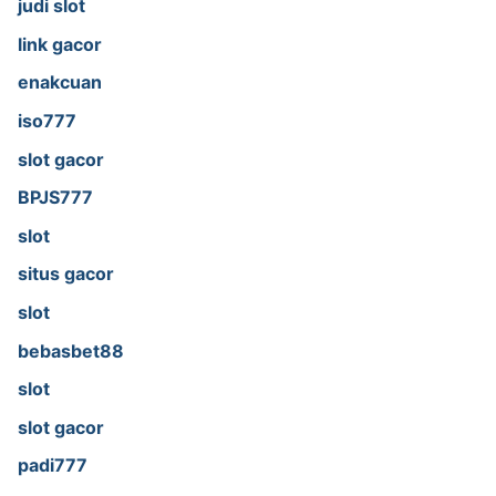
judi slot
link gacor
enakcuan
iso777
slot gacor
BPJS777
slot
situs gacor
slot
bebasbet88
slot
slot gacor
padi777