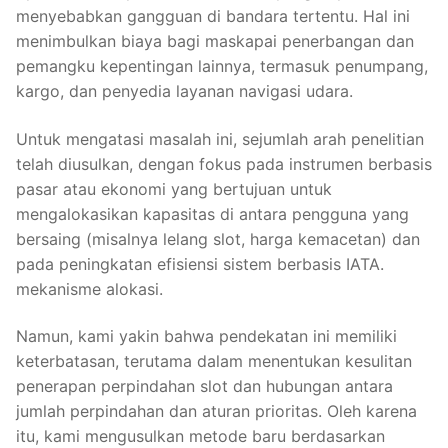
menyebabkan gangguan di bandara tertentu.
Hal ini
menimbulkan biaya bagi maskapai penerbangan dan
pemangku kepentingan lainnya, termasuk penumpang,
kargo, dan penyedia layanan navigasi udara.
Untuk mengatasi masalah ini, sejumlah arah penelitian
telah diusulkan, dengan fokus pada instrumen berbasis
pasar atau ekonomi yang bertujuan untuk
mengalokasikan kapasitas di antara pengguna yang
bersaing (misalnya lelang slot, harga kemacetan) dan
pada peningkatan efisiensi sistem berbasis IATA.
mekanisme alokasi.
Namun, kami yakin bahwa pendekatan ini memiliki
keterbatasan, terutama dalam menentukan kesulitan
penerapan perpindahan slot dan hubungan antara
jumlah perpindahan dan aturan prioritas.
Oleh karena
itu, kami mengusulkan metode baru berdasarkan