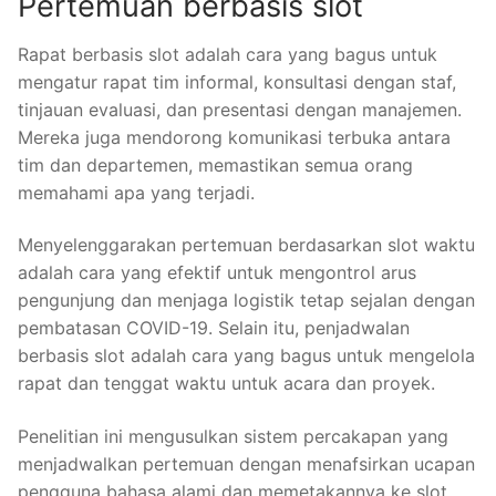
Pertemuan berbasis slot
Rapat berbasis slot adalah cara yang bagus untuk
mengatur rapat tim informal, konsultasi dengan staf,
tinjauan evaluasi, dan presentasi dengan manajemen.
Mereka juga mendorong komunikasi terbuka antara
tim dan departemen, memastikan semua orang
memahami apa yang terjadi.
Menyelenggarakan pertemuan berdasarkan slot waktu
adalah cara yang efektif untuk mengontrol arus
pengunjung dan menjaga logistik tetap sejalan dengan
pembatasan COVID-19. Selain itu, penjadwalan
berbasis slot adalah cara yang bagus untuk mengelola
rapat dan tenggat waktu untuk acara dan proyek.
Penelitian ini mengusulkan sistem percakapan yang
menjadwalkan pertemuan dengan menafsirkan ucapan
pengguna bahasa alami dan memetakannya ke slot