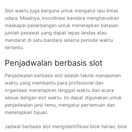
Slot waktu juga berguna untuk mengatur lalu lintas
udara. Misalnya, koordinasi bandara mengharuskan
maskapai penerbangan untuk menetapkan batasan
jumlah pesawat yang dapat lepas landas atau
mendarat di satu bandara selama periode waktu
tertentu.
Penjadwalan berbasis slot
Penjadwalan berbasis slot adalah teknik manajemen
waktu yang membantu para profesional dan
organisasi menetapkan tenggat waktu dan acara
sesuai dengan slot waktu. Ini dapat digunakan untuk
penjadwalan janji temu, mengatur pertemuan dan
menetapkan tujuan.
Jadwal berbasis slot mengidentifikasi blok harian, blok