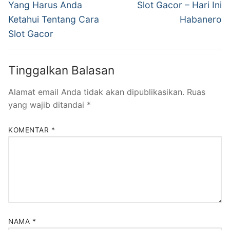
pos
Previous
Next
Yang Harus Anda
Slot Gacor – Hari Ini
post:
post:
Ketahui Tentang Cara
Habanero
Slot Gacor
Tinggalkan Balasan
Alamat email Anda tidak akan dipublikasikan.
Ruas
yang wajib ditandai
*
KOMENTAR
*
NAMA
*