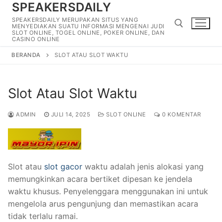
SPEAKERSDAILY
Lompat
ke
SPEAKERSDAILY MERUPAKAN SITUS YANG
MENYEDIAKAN SUATU INFORMASI MENGENAI JUDI
konten
SLOT ONLINE, TOGEL ONLINE, POKER ONLINE, DAN
CASINO ONLINE
BERANDA
SLOT ATAU SLOT WAKTU
Cari:
Slot Atau Slot Waktu
ADMIN
JULI 14, 2025
SLOT ONLINE
0 KOMENTAR
Slot atau
slot gacor
waktu adalah jenis alokasi yang
memungkinkan acara bertiket dipesan ke jendela
waktu khusus. Penyelenggara menggunakan ini untuk
mengelola arus pengunjung dan memastikan acara
tidak terlalu ramai.