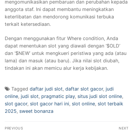
mengomunikasikan pembaruan dan perubahan kepada
anggota staf. Ini dapat membantu meningkatkan
keterlibatan dan mendorong komunikasi terbuka
terkait ketersediaan.
Dengan menggunakan fitur Where condition, Anda
dapat menentukan slot yang diawali dengan ‘$OLD’
dan ‘$NEW’ untuk mengkueri peristiwa yang ada (atau
lama) dan masuk (atau baru). Jika nilai slot diubah,
tindakan ini akan memicu alur kerja kebijakan.
Tagged
daftar judi slot
,
daftar slot gacor
,
judi
online
,
judi slot
,
pragmatic play
,
situs judi slot online
,
slot gacor
,
slot gacor hari ini
,
slot online
,
slot terbaik
2025
,
sweet bonanza
Navigasi
PREVIOUS
NEXT