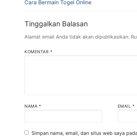
Previous
pos
Cara Bermain Togel Online
post:
Tinggalkan Balasan
Alamat email Anda tidak akan dipublikasikan.
Ru
KOMENTAR
*
NAMA
*
EMAIL
*
Simpan nama, email, dan situs web saya pada