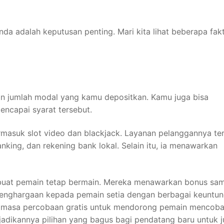
da adalah keputusan penting. Mari kita lihat beberapa fak
n jumlah modal yang kamu depositkan. Kamu juga bisa
capai syarat tersebut.
ermasuk slot video dan blackjack. Layanan pelanggannya te
nking, dan rekening bank lokal. Selain itu, ia menawarkan
mbuat pemain tetap bermain. Mereka menawarkan bonus sa
penghargaan kepada pemain setia dengan berbagai keuntun
an masa percobaan gratis untuk mendorong pemain mencob
dikannya pilihan yang bagus bagi pendatang baru untuk j