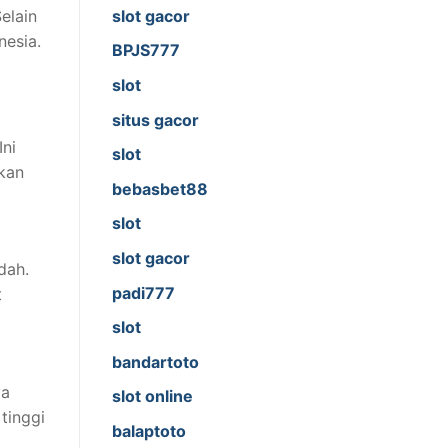
slot gacor
elain
nesia.
BPJS777
slot
situs gacor
Ini
slot
kan
bebasbet88
slot
slot gacor
dah.
padi777
t
slot
bandartoto
ya
slot online
tinggi
balaptoto