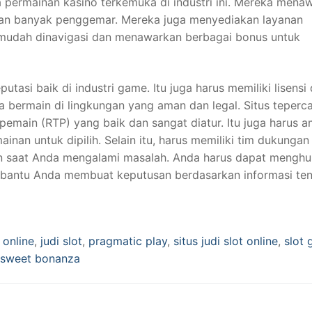
 permainan kasino terkemuka di industri ini. Mereka mena
kan banyak penggemar. Mereka juga menyediakan layanan
 mudah dinavigasi dan menawarkan berbagai bonus untuk
tasi baik di industri game. Itu juga harus memiliki lisensi 
a bermain di lingkungan yang aman dan legal. Situs teperc
pemain (RTP) yang baik dan sangat diatur. Itu juga harus 
an untuk dipilih. Selain itu, harus memiliki tim dukungan
n saat Anda mengalami masalah. Anda harus dapat menghu
embantu Anda membuat keputusan berdasarkan informasi te
 online
,
judi slot
,
pragmatic play
,
situs judi slot online
,
slot 
sweet bonanza