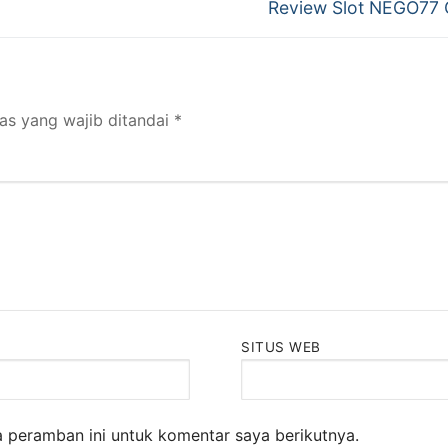
Next
Review Slot NEGO77 
post:
as yang wajib ditandai
*
SITUS WEB
 peramban ini untuk komentar saya berikutnya.