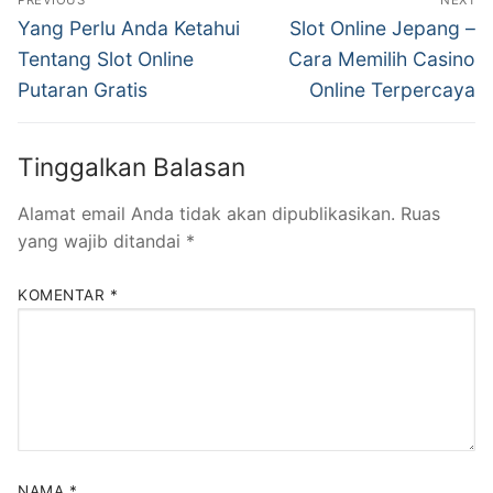
pos
Previous
Next
Yang Perlu Anda Ketahui
Slot Online Jepang –
post:
post:
Tentang Slot Online
Cara Memilih Casino
Putaran Gratis
Online Terpercaya
Tinggalkan Balasan
Alamat email Anda tidak akan dipublikasikan.
Ruas
yang wajib ditandai
*
KOMENTAR
*
NAMA
*