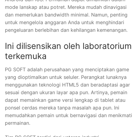
mode lanskap atau potret. Mereka mudah dinavigasi
dan memerlukan bandwidth minimal. Namun, penting
untuk mengelola anggaran Anda untuk menghindari
pengeluaran berlebihan dan kehilangan kemenangan.
Ini dilisensikan oleh laboratorium
terkemuka
PG SOFT adalah perusahaan yang menciptakan game
yang dioptimalkan untuk seluler. Perangkat lunaknya
menggunakan teknologi HTML5 dan beradaptasi agar
sesuai dengan ukuran layar apa pun. Artinya, pemain
dapat memainkan game versi lengkap di tablet atau
ponsel cerdas mereka tanpa masalah apa pun. Ini
memudahkan pemain untuk bernavigasi dan menikmati
permainan.