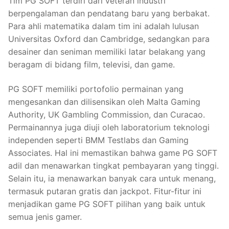
Tim PG SOFT terdiri dari veteran industri
berpengalaman dan pendatang baru yang berbakat.
Para ahli matematika dalam tim ini adalah lulusan
Universitas Oxford dan Cambridge, sedangkan para
desainer dan seniman memiliki latar belakang yang
beragam di bidang film, televisi, dan game.
PG SOFT memiliki portofolio permainan yang
mengesankan dan dilisensikan oleh Malta Gaming
Authority, UK Gambling Commission, dan Curacao.
Permainannya juga diuji oleh laboratorium teknologi
independen seperti BMM Testlabs dan Gaming
Associates. Hal ini memastikan bahwa game PG SOFT
adil dan menawarkan tingkat pembayaran yang tinggi.
Selain itu, ia menawarkan banyak cara untuk menang,
termasuk putaran gratis dan jackpot. Fitur-fitur ini
menjadikan game PG SOFT pilihan yang baik untuk
semua jenis gamer.