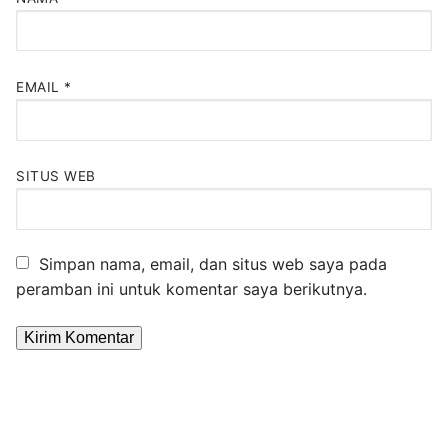
EMAIL
*
SITUS WEB
Simpan nama, email, dan situs web saya pada
peramban ini untuk komentar saya berikutnya.