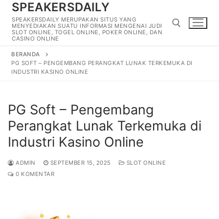
SPEAKERSDAILY
Lompat
ke
SPEAKERSDAILY MERUPAKAN SITUS YANG
MENYEDIAKAN SUATU INFORMASI MENGENAI JUDI
konten
SLOT ONLINE, TOGEL ONLINE, POKER ONLINE, DAN
CASINO ONLINE
BERANDA
Cari:
PG SOFT – PENGEMBANG PERANGKAT LUNAK TERKEMUKA DI
INDUSTRI KASINO ONLINE
PG Soft – Pengembang
Perangkat Lunak Terkemuka di
Industri Kasino Online
ADMIN
SEPTEMBER 15, 2025
SLOT ONLINE
0 KOMENTAR