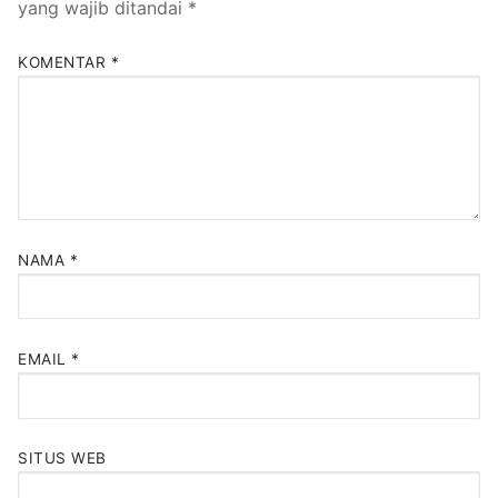
yang wajib ditandai
*
KOMENTAR
*
NAMA
*
EMAIL
*
SITUS WEB