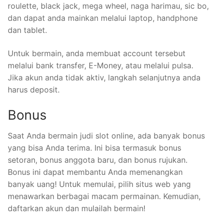
roulette, black jack, mega wheel, naga harimau, sic bo,
dan dapat anda mainkan melalui laptop, handphone
dan tablet.
Untuk bermain, anda membuat account tersebut
melalui bank transfer, E-Money, atau melalui pulsa.
Jika akun anda tidak aktiv, langkah selanjutnya anda
harus deposit.
Bonus
Saat Anda bermain judi slot online, ada banyak bonus
yang bisa Anda terima. Ini bisa termasuk bonus
setoran, bonus anggota baru, dan bonus rujukan.
Bonus ini dapat membantu Anda memenangkan
banyak uang! Untuk memulai, pilih situs web yang
menawarkan berbagai macam permainan. Kemudian,
daftarkan akun dan mulailah bermain!