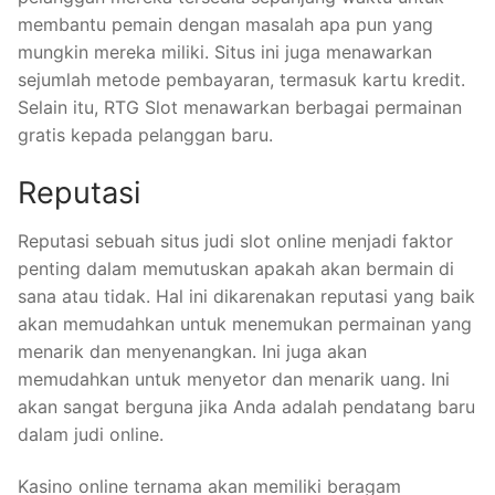
membantu pemain dengan masalah apa pun yang
mungkin mereka miliki. Situs ini juga menawarkan
sejumlah metode pembayaran, termasuk kartu kredit.
Selain itu, RTG Slot menawarkan berbagai permainan
gratis kepada pelanggan baru.
Reputasi
Reputasi sebuah situs judi slot online menjadi faktor
penting dalam memutuskan apakah akan bermain di
sana atau tidak. Hal ini dikarenakan reputasi yang baik
akan memudahkan untuk menemukan permainan yang
menarik dan menyenangkan. Ini juga akan
memudahkan untuk menyetor dan menarik uang. Ini
akan sangat berguna jika Anda adalah pendatang baru
dalam judi online.
Kasino online ternama akan memiliki beragam