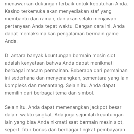
menawarkan dukungan terbaik untuk kebutuhan Anda.
Kasino terkemuka akan menyediakan staf yang
membantu dan ramah, dan akan selalu menjawab
pertanyaan Anda tepat waktu. Dengan cara ini, Anda
dapat memaksimalkan pengalaman bermain game
Anda.
Di antara banyak keuntungan bermain mesin slot
adalah kenyataan bahwa Anda dapat menikmati
berbagai macam permainan. Beberapa dari permainan
ini sederhana dan menyenangkan, sementara yang lain
kompleks dan menantang. Selain itu, Anda dapat
memilih dari berbagai tema dan simbol.
Selain itu, Anda dapat memenangkan jackpot besar
dalam waktu singkat. Ada juga sejumlah keuntungan
lain yang bisa Anda nikmati saat bermain mesin slot,
seperti fitur bonus dan berbagai tingkat pembayaran.