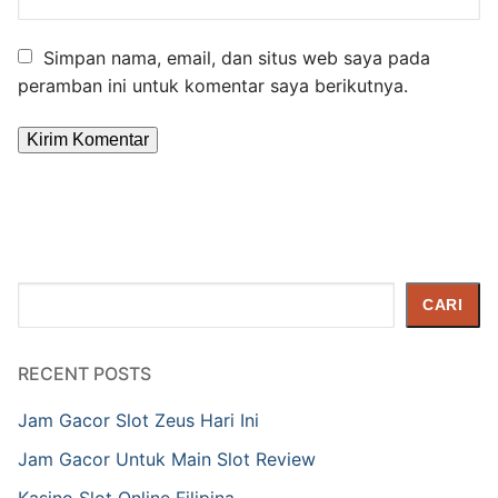
Simpan nama, email, dan situs web saya pada
peramban ini untuk komentar saya berikutnya.
Cari
CARI
RECENT POSTS
Jam Gacor Slot Zeus Hari Ini
Jam Gacor Untuk Main Slot Review
Kasino Slot Online Filipina