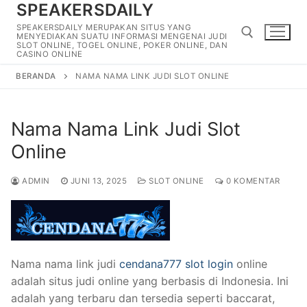
SPEAKERSDAILY
Lompat
ke
SPEAKERSDAILY MERUPAKAN SITUS YANG
MENYEDIAKAN SUATU INFORMASI MENGENAI JUDI
konten
SLOT ONLINE, TOGEL ONLINE, POKER ONLINE, DAN
CASINO ONLINE
BERANDA
NAMA NAMA LINK JUDI SLOT ONLINE
Cari:
Nama Nama Link Judi Slot
Online
ADMIN
JUNI 13, 2025
SLOT ONLINE
0 KOMENTAR
Nama nama link judi
cendana777 slot login
online
adalah situs judi online yang berbasis di Indonesia. Ini
adalah yang terbaru dan tersedia seperti baccarat,