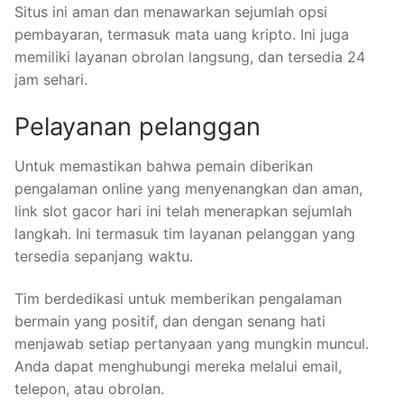
Situs ini aman dan menawarkan sejumlah opsi
pembayaran, termasuk mata uang kripto. Ini juga
memiliki layanan obrolan langsung, dan tersedia 24
jam sehari.
Pelayanan pelanggan
Untuk memastikan bahwa pemain diberikan
pengalaman online yang menyenangkan dan aman,
link slot gacor hari ini telah menerapkan sejumlah
langkah. Ini termasuk tim layanan pelanggan yang
tersedia sepanjang waktu.
Tim berdedikasi untuk memberikan pengalaman
bermain yang positif, dan dengan senang hati
menjawab setiap pertanyaan yang mungkin muncul.
Anda dapat menghubungi mereka melalui email,
telepon, atau obrolan.