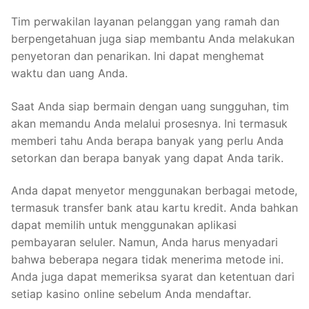
Tim perwakilan layanan pelanggan yang ramah dan
berpengetahuan juga siap membantu Anda melakukan
penyetoran dan penarikan. Ini dapat menghemat
waktu dan uang Anda.
Saat Anda siap bermain dengan uang sungguhan, tim
akan memandu Anda melalui prosesnya. Ini termasuk
memberi tahu Anda berapa banyak yang perlu Anda
setorkan dan berapa banyak yang dapat Anda tarik.
Anda dapat menyetor menggunakan berbagai metode,
termasuk transfer bank atau kartu kredit. Anda bahkan
dapat memilih untuk menggunakan aplikasi
pembayaran seluler. Namun, Anda harus menyadari
bahwa beberapa negara tidak menerima metode ini.
Anda juga dapat memeriksa syarat dan ketentuan dari
setiap kasino online sebelum Anda mendaftar.