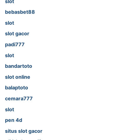
slot
bebasbet88
slot
slot gacor
padi777
slot
bandartoto
slot online
balaptoto
cemara777
slot
pen 4d
situs slot gacor