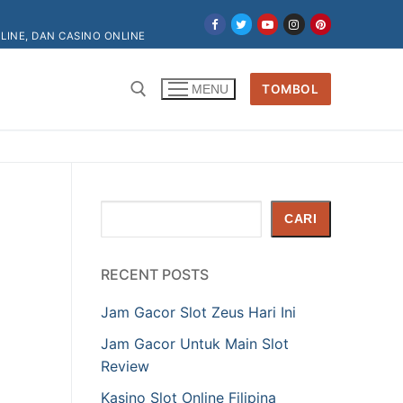
LINE, DAN CASINO ONLINE
TOMBOL
MENU
Cari
CARI
RECENT POSTS
Jam Gacor Slot Zeus Hari Ini
Jam Gacor Untuk Main Slot
Review
Kasino Slot Online Filipina