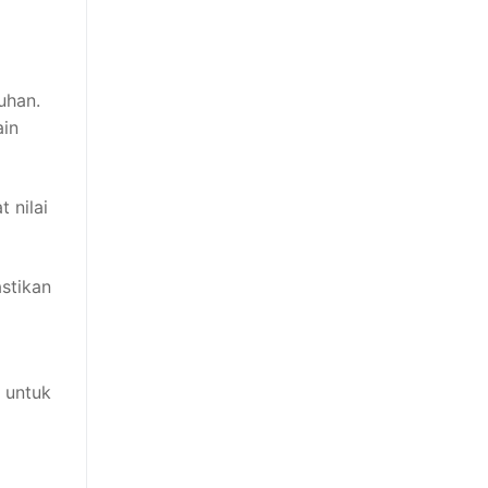
uhan.
ain
 nilai
stikan
 untuk