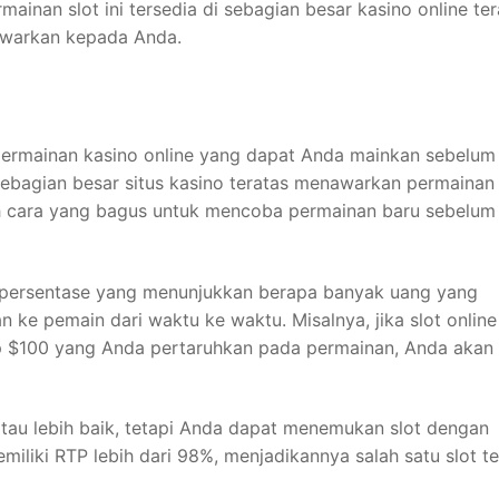
mainan slot ini tersedia di sebagian besar kasino online ter
tawarkan kepada Anda.
 permainan kasino online yang dapat Anda mainkan sebelum
agian besar situs kasino teratas menawarkan permainan 
ah cara yang bagus untuk mencoba permainan baru sebelu
ah persentase yang menunjukkan berapa banyak uang yang
ke pemain dari waktu ke waktu. Misalnya, jika slot online
iap $100 yang Anda pertaruhkan pada permainan, Anda akan
tau lebih baik, tetapi Anda dapat menemukan slot dengan
emiliki RTP lebih dari 98%, menjadikannya salah satu slot t