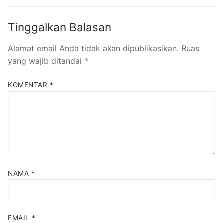
Tinggalkan Balasan
Alamat email Anda tidak akan dipublikasikan.
Ruas
yang wajib ditandai
*
KOMENTAR
*
NAMA
*
EMAIL
*