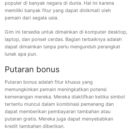
populer di banyak negara di dunia. Hal ini karena
memiliki banyak fitur yang dapat dinikmati oleh
pemain dari segala usia.
Gim ini tersedia untuk dimainkan di komputer desktop,
laptop, dan ponsel cerdas. Bagian terbaiknya adalah
dapat dimainkan tanpa perlu mengunduh perangkat
lunak apa pun.
Putaran bonus
Putaran bonus adalah fitur khusus yang
memungkinkan pemain meningkatkan potensi
kemenangan mereka. Mereka diaktifkan ketika simbol
tertentu muncul dalam kombinasi pemenang dan
dapat memberikan pembayaran tambahan atau
putaran gratis. Mereka juga dapat menyebabkan
kredit tambahan diberikan.