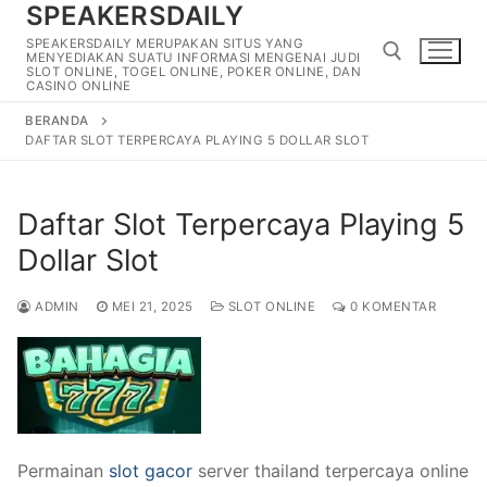
SPEAKERSDAILY
Lompat
ke
SPEAKERSDAILY MERUPAKAN SITUS YANG
MENYEDIAKAN SUATU INFORMASI MENGENAI JUDI
konten
SLOT ONLINE, TOGEL ONLINE, POKER ONLINE, DAN
CASINO ONLINE
BERANDA
Cari:
DAFTAR SLOT TERPERCAYA PLAYING 5 DOLLAR SLOT
Daftar Slot Terpercaya Playing 5
Dollar Slot
ADMIN
MEI 21, 2025
SLOT ONLINE
0 KOMENTAR
Permainan
slot gacor
server thailand terpercaya online