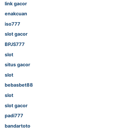
link gacor
enakcuan
iso777
slot gacor
BPJS777
slot
situs gacor
slot
bebasbet88
slot
slot gacor
padi777
bandartoto