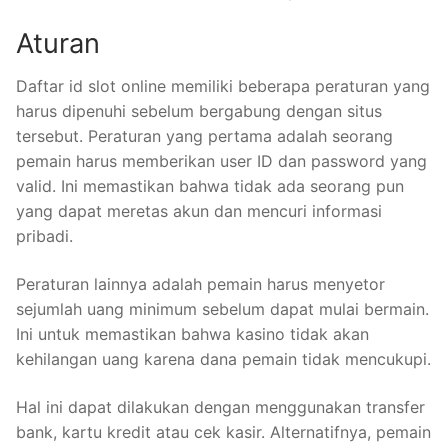
Aturan
Daftar id slot online memiliki beberapa peraturan yang
harus dipenuhi sebelum bergabung dengan situs
tersebut. Peraturan yang pertama adalah seorang
pemain harus memberikan user ID dan password yang
valid. Ini memastikan bahwa tidak ada seorang pun
yang dapat meretas akun dan mencuri informasi
pribadi.
Peraturan lainnya adalah pemain harus menyetor
sejumlah uang minimum sebelum dapat mulai bermain.
Ini untuk memastikan bahwa kasino tidak akan
kehilangan uang karena dana pemain tidak mencukupi.
Hal ini dapat dilakukan dengan menggunakan transfer
bank, kartu kredit atau cek kasir. Alternatifnya, pemain