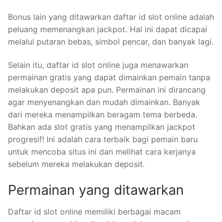
Bonus lain yang ditawarkan daftar id slot online adalah
peluang memenangkan jackpot. Hal ini dapat dicapai
melalui putaran bebas, simbol pencar, dan banyak lagi.
Selain itu, daftar id slot online juga menawarkan
permainan gratis yang dapat dimainkan pemain tanpa
melakukan deposit apa pun. Permainan ini dirancang
agar menyenangkan dan mudah dimainkan. Banyak
dari mereka menampilkan beragam tema berbeda.
Bahkan ada slot gratis yang menampilkan jackpot
progresif! Ini adalah cara terbaik bagi pemain baru
untuk mencoba situs ini dan melihat cara kerjanya
sebelum mereka melakukan deposit.
Permainan yang ditawarkan
Daftar id slot online memiliki berbagai macam