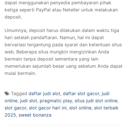
dapat menggunakan penyedia pembayaran pihak
ketiga seperti PayPal atau Neteller untuk melakukan
deposit.
Umumnya, deposit harus dilakukan dalam waktu tiga
hari setelah pendaftaran. Namun, hal ini dapat
bervariasi tergantung pada syarat dan ketentuan situs
web. Beberapa situs mungkin mengizinkan Anda
bermain tanpa deposit sementara yang lain
memerlukan sejumlah besar uang sebelum Anda dapat
mulai bermain.
Tagged
daftar judi slot
,
daftar slot gacor
,
judi
online
,
judi slot
,
pragmatic play
,
situs judi slot online
,
slot gacor
,
slot gacor hari ini
,
slot online
,
slot terbaik
2025
,
sweet bonanza