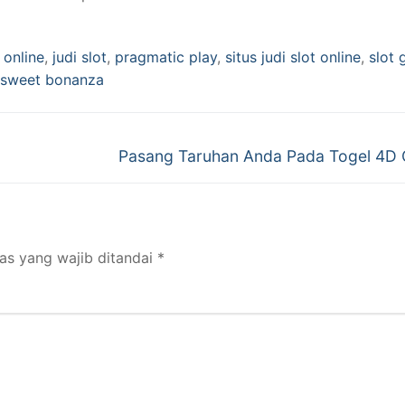
 online
,
judi slot
,
pragmatic play
,
situs judi slot online
,
slot 
sweet bonanza
Next
Pasang Taruhan Anda Pada Togel 4D 
post:
as yang wajib ditandai
*