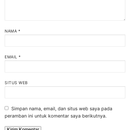
NAMA
*
EMAIL
*
SITUS WEB
Simpan nama, email, dan situs web saya pada
peramban ini untuk komentar saya berikutnya.