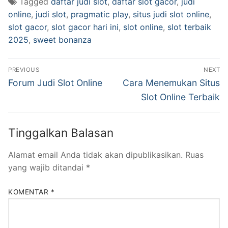
Tagged
daftar judi slot
,
daftar slot gacor
,
judi
online
,
judi slot
,
pragmatic play
,
situs judi slot online
,
slot gacor
,
slot gacor hari ini
,
slot online
,
slot terbaik
2025
,
sweet bonanza
Navigasi
PREVIOUS
NEXT
pos
Previous
Next
Forum Judi Slot Online
Cara Menemukan Situs
post:
post:
Slot Online Terbaik
Tinggalkan Balasan
Alamat email Anda tidak akan dipublikasikan.
Ruas
yang wajib ditandai
*
KOMENTAR
*