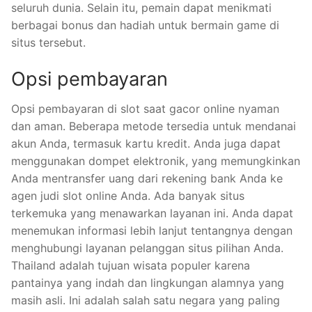
seluruh dunia. Selain itu, pemain dapat menikmati
berbagai bonus dan hadiah untuk bermain game di
situs tersebut.
Opsi pembayaran
Opsi pembayaran di slot saat gacor online nyaman
dan aman. Beberapa metode tersedia untuk mendanai
akun Anda, termasuk kartu kredit. Anda juga dapat
menggunakan dompet elektronik, yang memungkinkan
Anda mentransfer uang dari rekening bank Anda ke
agen judi slot online Anda. Ada banyak situs
terkemuka yang menawarkan layanan ini. Anda dapat
menemukan informasi lebih lanjut tentangnya dengan
menghubungi layanan pelanggan situs pilihan Anda.
Thailand adalah tujuan wisata populer karena
pantainya yang indah dan lingkungan alamnya yang
masih asli. Ini adalah salah satu negara yang paling