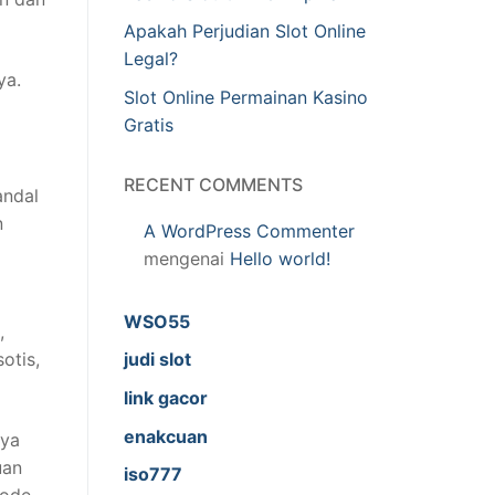
Apakah Perjudian Slot Online
Legal?
ya.
Slot Online Permainan Kasino
Gratis
RECENT COMMENTS
andal
n
A WordPress Commenter
mengenai
Hello world!
WSO55
,
otis,
judi slot
link gacor
enakcuan
nya
uan
iso777
tode