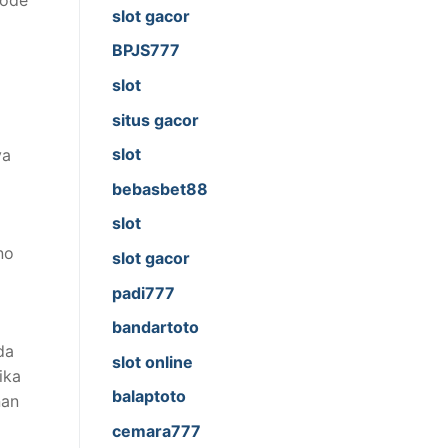
slot gacor
BPJS777
slot
situs gacor
slot
ya
bebasbet88
slot
no
slot gacor
padi777
bandartoto
da
slot online
ika
balaptoto
nan
cemara777