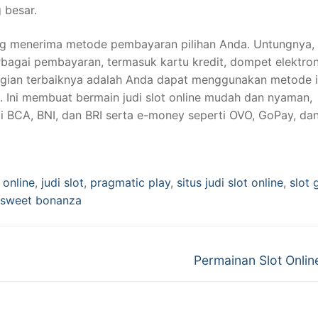
 besar.
ang menerima metode pembayaran pilihan Anda. Untungnya,
bagai pembayaran, termasuk kartu kredit, dompet elektron
Bagian terbaiknya adalah Anda dapat menggunakan metode i
 Ini membuat bermain judi slot online mudah dan nyaman,
i BCA, BNI, dan BRI serta e-money seperti OVO, GoPay, da
 online
,
judi slot
,
pragmatic play
,
situs judi slot online
,
slot 
sweet bonanza
Next
Permainan Slot Onlin
post: