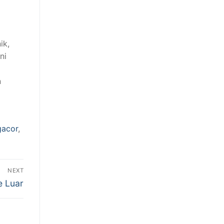
ik,
ni
n
gacor
,
NEXT
e Luar