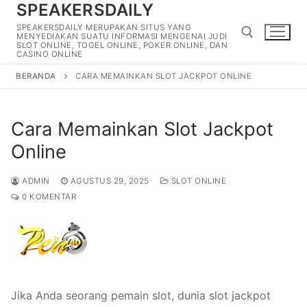
SPEAKERSDAILY
Lompat
ke
SPEAKERSDAILY MERUPAKAN SITUS YANG
MENYEDIAKAN SUATU INFORMASI MENGENAI JUDI
konten
SLOT ONLINE, TOGEL ONLINE, POKER ONLINE, DAN
CASINO ONLINE
BERANDA
CARA MEMAINKAN SLOT JACKPOT ONLINE
Cari:
Cara Memainkan Slot Jackpot
Online
ADMIN
AGUSTUS 29, 2025
SLOT ONLINE
0 KOMENTAR
Jika Anda seorang pemain slot, dunia slot jackpot