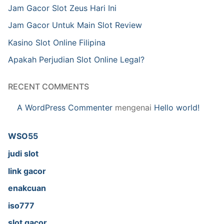
Jam Gacor Slot Zeus Hari Ini
Jam Gacor Untuk Main Slot Review
Kasino Slot Online Filipina
Apakah Perjudian Slot Online Legal?
RECENT COMMENTS
A WordPress Commenter
mengenai
Hello world!
WSO55
judi slot
link gacor
enakcuan
iso777
slot gacor