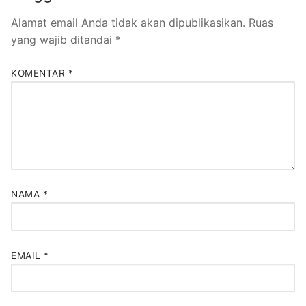
Alamat email Anda tidak akan dipublikasikan.
Ruas
yang wajib ditandai
*
KOMENTAR
*
NAMA
*
EMAIL
*