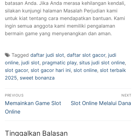
batasan Anda. Jika Anda merasa kehilangan kendali,
silakan kunjungi halaman Masalah Perjudian kami
untuk kiat tentang cara mendapatkan bantuan. Kami
ingin semua anggota kami memiliki pengalaman
bermain game yang menyenangkan dan aman.
Tagged
daftar judi slot
,
daftar slot gacor
,
judi
online
,
judi slot
,
pragmatic play
,
situs judi slot online
,
slot gacor
,
slot gacor hari ini
,
slot online
,
slot terbaik
2025
,
sweet bonanza
Navigasi
PREVIOUS
NEXT
pos
Previous
Next
Memainkan Game Slot
Slot Online Melalui Dana
post:
post:
Online
Tinggalkan Balasan