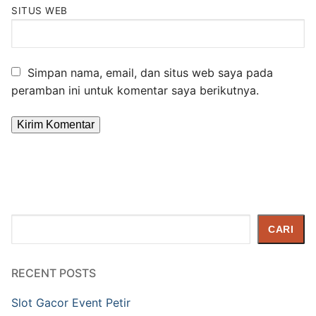
SITUS WEB
Simpan nama, email, dan situs web saya pada
peramban ini untuk komentar saya berikutnya.
Cari
CARI
RECENT POSTS
Slot Gacor Event Petir