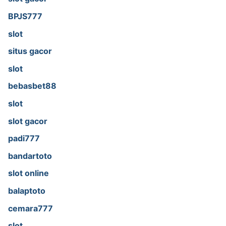
BPJS777
slot
situs gacor
slot
bebasbet88
slot
slot gacor
padi777
bandartoto
slot online
balaptoto
cemara777
slot