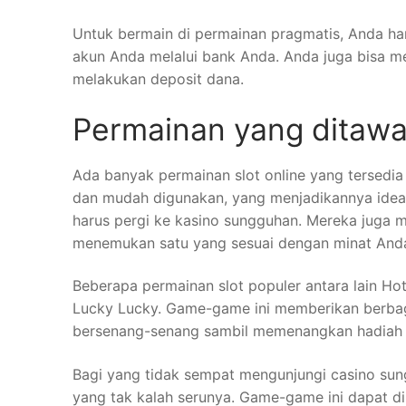
Untuk bermain di permainan pragmatis, Anda h
akun Anda melalui bank Anda. Anda juga bisa 
melakukan deposit dana.
Permainan yang ditaw
Ada banyak permainan slot online yang tersedia d
dan mudah digunakan, yang menjadikannya ideal
harus pergi ke kasino sungguhan. Mereka juga m
menemukan satu yang sesuai dengan minat And
Beberapa permainan slot populer antara lain Hot 
Lucky Lucky. Game-game ini memberikan berbaga
bersenang-senang sambil memenangkan hadiah 
Bagi yang tidak sempat mengunjungi casino sun
yang tak kalah serunya. Game-game ini dapat di