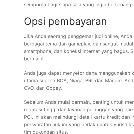
sempurna bagi siapa saja yang ingin bersenang
Opsi pembayaran
Jika Anda seorang penggemar judi online, Anda 
berbagai tema dan gameplay, dan sangat mudah
smartphone, dan koneksi internet yang bagus. 
bermain!
Anda juga dapat menyetor dana menggunakan kar
utama seperti BCA, Niaga, BRI, dan Mandiri. An
OVO, dan Gopay.
Sebelum Anda mulai bermain, penting untuk memil
reputasi tinggi dan layanan pelanggan yang baik.
PCI. Ini akan melindungi detail kartu kredit dan
persyaratan hukum yang berlaku untuk yurisdik
tim dukungan situs.