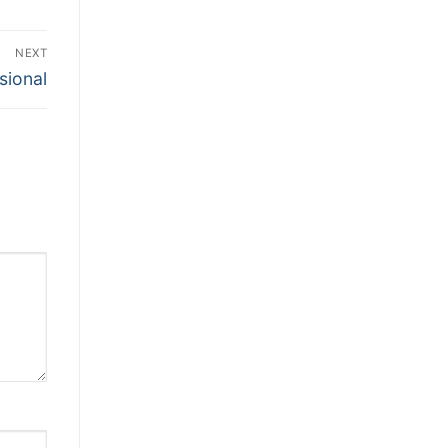
NEXT
sional