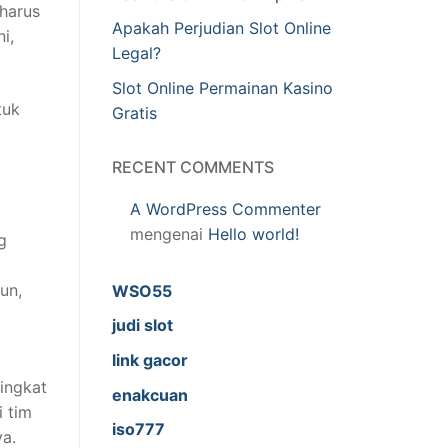
 harus
Apakah Perjudian Slot Online
i,
Legal?
Slot Online Permainan Kasino
tuk
Gratis
RECENT COMMENTS
A WordPress Commenter
mengenai
Hello world!
g
un,
WSO55
judi slot
link gacor
ingkat
enakcuan
i tim
iso777
a.