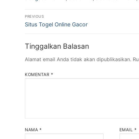
Navigasi
PREVIOUS
Previous
pos
Situs Togel Online Gacor
post:
Tinggalkan Balasan
Alamat email Anda tidak akan dipublikasikan.
Ru
KOMENTAR
*
NAMA
*
EMAIL
*