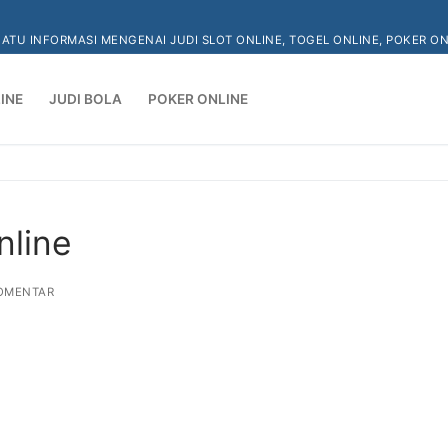
TU INFORMASI MENGENAI JUDI SLOT ONLINE, TOGEL ONLINE, POKER ON
INE
JUDI BOLA
POKER ONLINE
Cari:
nline
OMENTAR