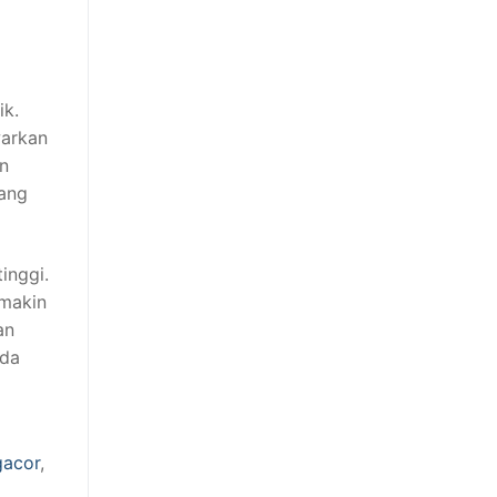
ik.
warkan
an
yang
inggi.
emakin
an
nda
gacor
,