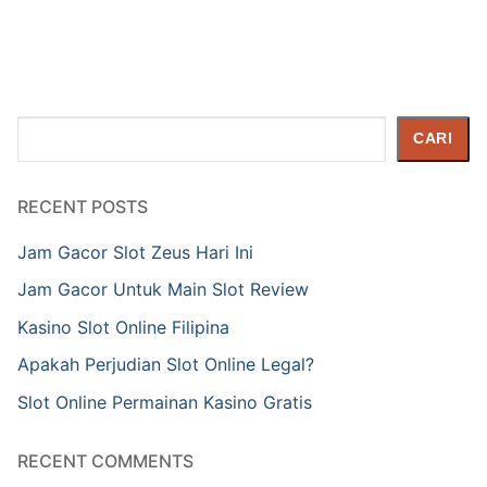
Cari
CARI
RECENT POSTS
Jam Gacor Slot Zeus Hari Ini
Jam Gacor Untuk Main Slot Review
Kasino Slot Online Filipina
Apakah Perjudian Slot Online Legal?
Slot Online Permainan Kasino Gratis
RECENT COMMENTS