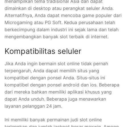
menampilkan tema tradisional Asia dan dapat
dimainkan di desktop atau perangkat seluler Anda.
Alternatifnya, Anda dapat mencoba game populer dari
Microgaming atau PG Soft. Kedua perusahaan telah
berkecimpung dalam industri ini sejak lama dan telah
mengembangkan banyak slot terbaik di internet.
Kompatibilitas seluler
Jika Anda ingin bermain slot online tidak pernah
terpengaruh, Anda dapat memilih situs yang
kompatibel dengan ponsel Anda. Situs-situs ini
kompatibel dengan ponsel android dan ios. Beberapa
dari mereka bahkan memiliki aplikasi khusus yang
dapat Anda unduh. Beberapa juga menawarkan
layanan pelanggan 24 jam.
Ini memiliki banyak permainan judi slot online
terlengkap dan jumlah jackpot besar maxwin. Among