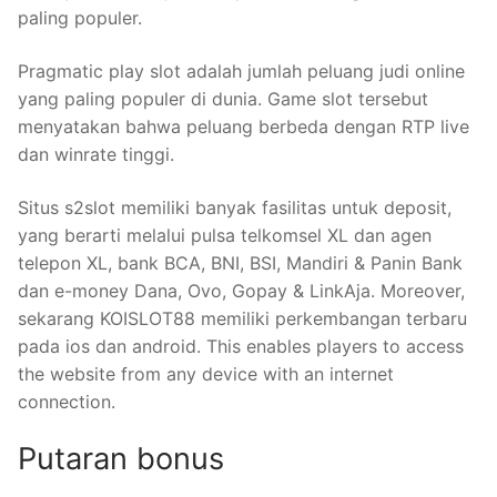
paling populer.
Pragmatic play slot adalah jumlah peluang judi online
yang paling populer di dunia. Game slot tersebut
menyatakan bahwa peluang berbeda dengan RTP live
dan winrate tinggi.
Situs s2slot memiliki banyak fasilitas untuk deposit,
yang berarti melalui pulsa telkomsel XL dan agen
telepon XL, bank BCA, BNI, BSI, Mandiri & Panin Bank
dan e-money Dana, Ovo, Gopay & LinkAja. Moreover,
sekarang KOISLOT88 memiliki perkembangan terbaru
pada ios dan android. This enables players to access
the website from any device with an internet
connection.
Putaran bonus