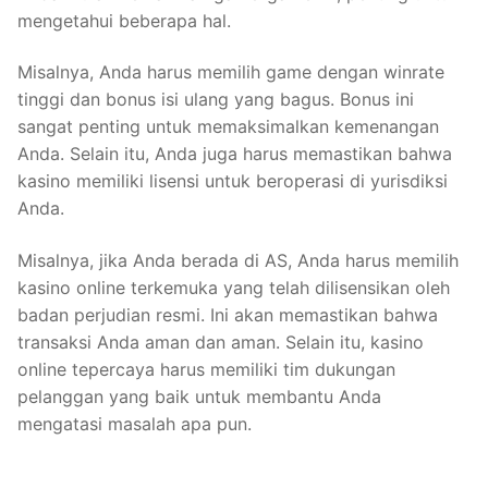
mengetahui beberapa hal.
Misalnya, Anda harus memilih game dengan winrate
tinggi dan bonus isi ulang yang bagus. Bonus ini
sangat penting untuk memaksimalkan kemenangan
Anda. Selain itu, Anda juga harus memastikan bahwa
kasino memiliki lisensi untuk beroperasi di yurisdiksi
Anda.
Misalnya, jika Anda berada di AS, Anda harus memilih
kasino online terkemuka yang telah dilisensikan oleh
badan perjudian resmi. Ini akan memastikan bahwa
transaksi Anda aman dan aman. Selain itu, kasino
online tepercaya harus memiliki tim dukungan
pelanggan yang baik untuk membantu Anda
mengatasi masalah apa pun.