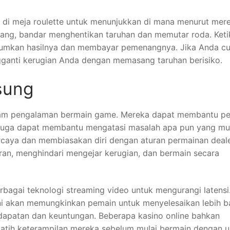
p di meja roulette untuk menunjukkan di mana menurut mer
sang, bandar menghentikan taruhan dan memutar roda. Keti
gumumkan hasilnya dan membayar pemenangnya. Jika Anda c
anti kerugian Anda dengan memasang taruhan berisiko.
sung
lam pengalaman bermain game. Mereka dapat membantu p
a juga dapat membantu mengatasi masalah apa pun yang mu
ercaya dan membiasakan diri dengan aturan permainan deal
an, menghindari mengejar kerugian, dan bermain secara
bagai teknologi streaming video untuk mengurangi latensi
. Ini akan memungkinkan pemain untuk menyelesaikan lebih 
dapatan dan keuntungan. Beberapa kasino online bahkan
tih keterampilan mereka sebelum mulai bermain dengan 