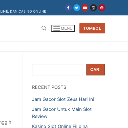
LINE, DAN CASINO ONLINE
TOMBOL
MENU
Cari
CARI
RECENT POSTS
Jam Gacor Slot Zeus Hari Ini
Jam Gacor Untuk Main Slot
Review
nggih
Kasino Slot Online Filipina