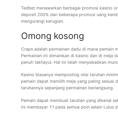
Tedbet menawarkan berbagai promosi kasino onl
deposit 200% dan beberapa promosi uang kemba
mengurangi kerugian.
Omong kosong
Craps adalah permainan dadu di mana pemain m
Permainan ini dimainkan di kasino dan di meja da
penuh takhayul. Hal ini telah menyebabkan munc
Kasino biasanya memposting nilai taruhan mini
pemain dapat memilih meja yang paling sesuai 
taruhannya sepanjang permainan berlangsung.
Pemain dapat membuat taruhan yang dikenal se
ini membayar 1:1 pada semua poin selain Lulus 