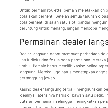
Untuk bermain roulette, pemain meletakkan chi
bola akan berhenti. Setelah semua taruhan dipa
bola berhenti di salah satu slot, bandar men
beruntung untuk menang, jangan mencoba mengg
Permainan dealer lang
Dealer langsung dapat membuat perbedaan da
untuk rileks dan fokus pada permainan. Merek
timbul. Pemain harus memilih kasino online tep
langsung. Mereka juga harus menetapkan anggar
bertanggung jawab.
Kasino dealer langsung terbaik menggunakan ber
Idealnya, latensinya harus di bawah satu detik
putaran permainan, sehingga meningkatkan pen
menawarkan mode demo bagi pemain untuk mela