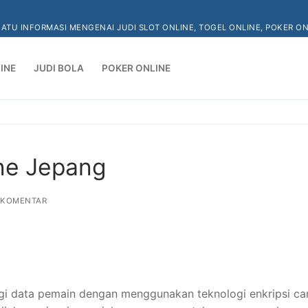
TU INFORMASI MENGENAI JUDI SLOT ONLINE, TOGEL ONLINE, POKER ON
INE
JUDI BOLA
POKER ONLINE
Cari:
ine Jepang
 KOMENTAR
ngi data pemain dengan menggunakan teknologi enkripsi ca