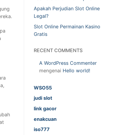
Apakah Perjudian Slot Online
gung
Legal?
reka.
Slot Online Permainan Kasino
apa
Gratis
a
RECENT COMMENTS
A WordPress Commenter
mengenai
Hello world!
ara
a,
WSO55
judi slot
link gacor
gubah
enakcuan
at
iso777