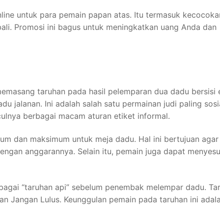
ine untuk para pemain papan atas. Itu termasuk kecocoka
li. Promosi ini bagus untuk meningkatkan uang Anda dan
emasang taruhan pada hasil pelemparan dua dadu bersisi 
du jalanan. Ini adalah salah satu permainan judi paling sosi
ulnya berbagai macam aturan etiket informal.
mum dan maksimum untuk meja dadu. Hal ini bertujuan agar
dengan anggarannya. Selain itu, pemain juga dapat menyes
bagai “taruhan api” sebelum penembak melempar dadu. Ta
dan Jangan Lulus. Keunggulan pemain pada taruhan ini adal