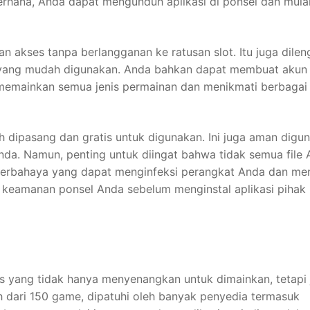
rhana, Anda dapat mengunduh aplikasi di ponsel dan mula
an akses tanpa berlangganan ke ratusan slot. Itu juga dilen
 yang mudah digunakan. Anda bahkan dapat membuat akun
memainkan semua jenis permainan dan menikmati berbagai
h dipasang dan gratis untuk digunakan. Ini juga aman digu
nda. Namun, penting untuk diingat bahwa tidak semua file
k berbahaya yang dapat menginfeksi perangkat Anda dan me
n keamanan ponsel Anda sebelum menginstal aplikasi pihak 
gus yang tidak hanya menyenangkan untuk dimainkan, tetapi
ih dari 150 game, dipatuhi oleh banyak penyedia termasuk