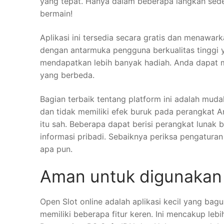
yang tepat. Hanya dalam beberapa langkah sede
bermain!
Aplikasi ini tersedia secara gratis dan menawark
dengan antarmuka pengguna berkualitas tinggi
mendapatkan lebih banyak hadiah. Anda dapat 
yang berbeda.
Bagian terbaik tentang platform ini adalah muda
dan tidak memiliki efek buruk pada perangkat A
itu sah. Beberapa dapat berisi perangkat luna
informasi pribadi. Sebaiknya periksa pengatura
apa pun.
Aman untuk digunakan
Open Slot online adalah aplikasi kecil yang ba
memiliki beberapa fitur keren. Ini mencakup leb