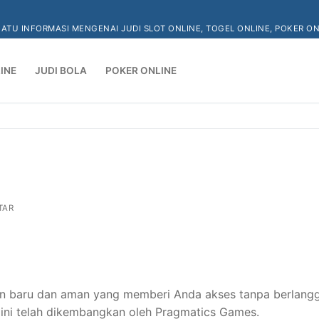
TU INFORMASI MENGENAI JUDI SLOT ONLINE, TOGEL ONLINE, POKER ON
INE
JUDI BOLA
POKER ONLINE
Cari:
TAR
an baru dan aman yang memberi Anda akses tanpa berlang
rm ini telah dikembangkan oleh Pragmatics Games.