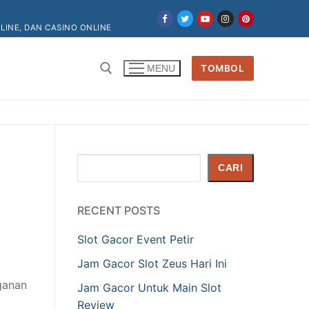
LINE, DAN CASINO ONLINE
TOMBOL
MENU
Cari
CARI
RECENT POSTS
Slot Gacor Event Petir
Jam Gacor Slot Zeus Hari Ini
ganan
Jam Gacor Untuk Main Slot
Review