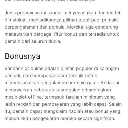
Jenis permainan ini sangat menyenangkan dan mudah
dimainkan, menjadikannya pilihan tepat bagi pemain
berpengalaman dan pemula. Mereka juga cenderung
menawarkan berbagai fitur bonus dan tersedia untuk
pemain dari seluruh dunia.
Bonusnya
Bandar slot online adalah pilihan populer di kalangan
penjudi, dan merupakan cara terbaik untuk
memaksimalkan pengalaman bermain game Anda. Ini
menawarkan beberapa keunggulan dibandingkan
mesin slot offline, termasuk taruhan minimum yang
lebih rendah dan pembayaran yang lebih cepat. Selain
itu, pemain dapat mengklaim hadiah atau bonus yang
menurunkan pengeluaran mereka secara signifikan.