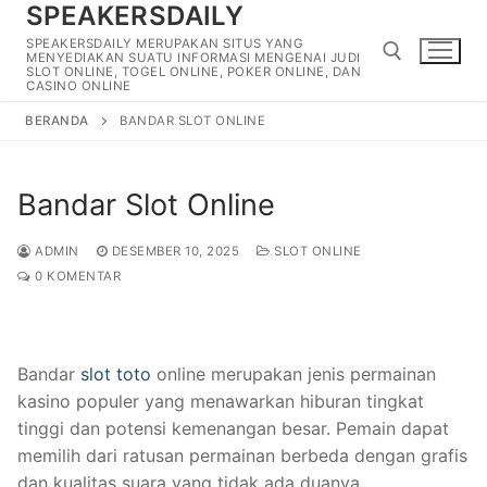
SPEAKERSDAILY
Lompat
ke
SPEAKERSDAILY MERUPAKAN SITUS YANG
MENYEDIAKAN SUATU INFORMASI MENGENAI JUDI
konten
SLOT ONLINE, TOGEL ONLINE, POKER ONLINE, DAN
CASINO ONLINE
BERANDA
BANDAR SLOT ONLINE
Cari:
Bandar Slot Online
ADMIN
DESEMBER 10, 2025
SLOT ONLINE
0 KOMENTAR
Bandar
slot toto
online merupakan jenis permainan
kasino populer yang menawarkan hiburan tingkat
tinggi dan potensi kemenangan besar. Pemain dapat
memilih dari ratusan permainan berbeda dengan grafis
dan kualitas suara yang tidak ada duanya.