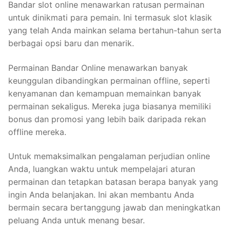
Bandar slot online menawarkan ratusan permainan
untuk dinikmati para pemain. Ini termasuk slot klasik
yang telah Anda mainkan selama bertahun-tahun serta
berbagai opsi baru dan menarik.
Permainan Bandar Online menawarkan banyak
keunggulan dibandingkan permainan offline, seperti
kenyamanan dan kemampuan memainkan banyak
permainan sekaligus. Mereka juga biasanya memiliki
bonus dan promosi yang lebih baik daripada rekan
offline mereka.
Untuk memaksimalkan pengalaman perjudian online
Anda, luangkan waktu untuk mempelajari aturan
permainan dan tetapkan batasan berapa banyak yang
ingin Anda belanjakan. Ini akan membantu Anda
bermain secara bertanggung jawab dan meningkatkan
peluang Anda untuk menang besar.