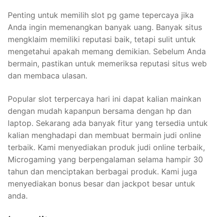
Penting untuk memilih slot pg game tepercaya jika
Anda ingin memenangkan banyak uang. Banyak situs
mengklaim memiliki reputasi baik, tetapi sulit untuk
mengetahui apakah memang demikian. Sebelum Anda
bermain, pastikan untuk memeriksa reputasi situs web
dan membaca ulasan.
Popular slot terpercaya hari ini dapat kalian mainkan
dengan mudah kapanpun bersama dengan hp dan
laptop. Sekarang ada banyak fitur yang tersedia untuk
kalian menghadapi dan membuat bermain judi online
terbaik. Kami menyediakan produk judi online terbaik,
Microgaming yang berpengalaman selama hampir 30
tahun dan menciptakan berbagai produk. Kami juga
menyediakan bonus besar dan jackpot besar untuk
anda.