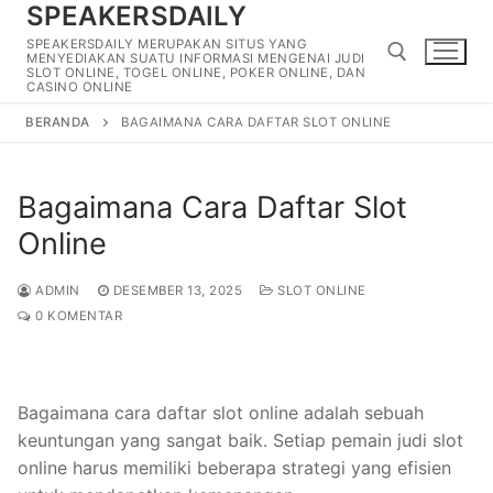
SPEAKERSDAILY
Lompat
ke
SPEAKERSDAILY MERUPAKAN SITUS YANG
MENYEDIAKAN SUATU INFORMASI MENGENAI JUDI
konten
SLOT ONLINE, TOGEL ONLINE, POKER ONLINE, DAN
CASINO ONLINE
BERANDA
BAGAIMANA CARA DAFTAR SLOT ONLINE
Cari:
Bagaimana Cara Daftar Slot
Online
ADMIN
DESEMBER 13, 2025
SLOT ONLINE
0 KOMENTAR
Bagaimana cara daftar slot online adalah sebuah
keuntungan yang sangat baik. Setiap pemain judi slot
online harus memiliki beberapa strategi yang efisien