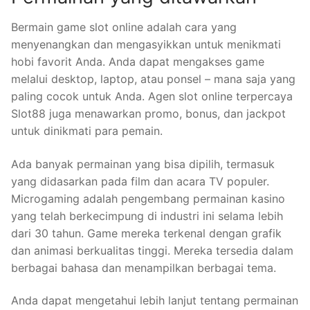
Bermain game slot online adalah cara yang
menyenangkan dan mengasyikkan untuk menikmati
hobi favorit Anda. Anda dapat mengakses game
melalui desktop, laptop, atau ponsel – mana saja yang
paling cocok untuk Anda. Agen slot online terpercaya
Slot88 juga menawarkan promo, bonus, dan jackpot
untuk dinikmati para pemain.
Ada banyak permainan yang bisa dipilih, termasuk
yang didasarkan pada film dan acara TV populer.
Microgaming adalah pengembang permainan kasino
yang telah berkecimpung di industri ini selama lebih
dari 30 tahun. Game mereka terkenal dengan grafik
dan animasi berkualitas tinggi. Mereka tersedia dalam
berbagai bahasa dan menampilkan berbagai tema.
Anda dapat mengetahui lebih lanjut tentang permainan