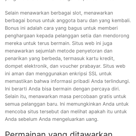
Selain menawarkan berbagai slot, menawarkan
berbagai bonus untuk anggota baru dan yang kembali.
Bonus ini adalah cara yang bagus untuk memberi
penghargaan kepada pelanggan setia dan mendorong
mereka untuk terus bermain. Situs web ini juga
menawarkan sejumlah metode penyetoran dan
penarikan yang berbeda, termasuk kartu kredit,
dompet elektronik, dan voucher prabayar. Situs web
ini aman dan menggunakan enkripsi SSL untuk
memastikan bahwa informasi pribadi Anda terlindungi.
Ini berarti Anda bisa bermain dengan percaya diri.
Selain itu, menawarkan masa percobaan gratis untuk
semua pelanggan baru. Ini memungkinkan Anda untuk
mencoba situs tersebut dan melihat apakah itu untuk
Anda sebelum Anda mengeluarkan uang.
Permainan yang ditawarkan