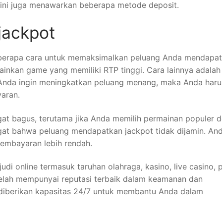
tus ini juga menawarkan beberapa metode deposit.
jackpot
a beberapa cara untuk memaksimalkan peluang Anda mendapa
inkan game yang memiliki RTP tinggi. Cara lainnya adalah
 Anda ingin meningkatkan peluang menang, maka Anda haru
aran.
gat bagus, terutama jika Anda memilih permainan populer 
gat bahwa peluang mendapatkan jackpot tidak dijamin. An
embayaran lebih rendah.
i online termasuk taruhan olahraga, kasino, live casino, 
telah mempunyai reputasi terbaik dalam keamanan dan
diberikan kapasitas 24/7 untuk membantu Anda dalam