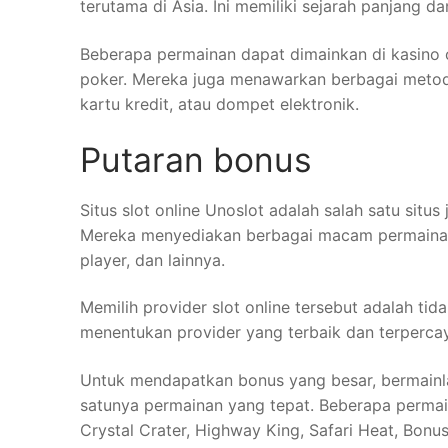
terutama di Asia. Ini memiliki sejarah panjang d
Beberapa permainan dapat dimainkan di kasino onl
poker. Mereka juga menawarkan berbagai metode
kartu kredit, atau dompet elektronik.
Putaran bonus
Situs slot online Unoslot adalah salah satu situs 
Mereka menyediakan berbagai macam permainan slo
player, dan lainnya.
Memilih provider slot online tersebut adalah tid
menentukan provider yang terbaik dan terperca
Untuk mendapatkan bonus yang besar, bermainla
satunya permainan yang tepat. Beberapa permainan
Crystal Crater, Highway King, Safari Heat, Bonus