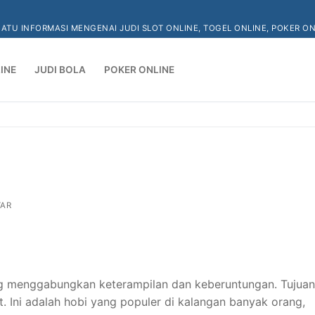
TU INFORMASI MENGENAI JUDI SLOT ONLINE, TOGEL ONLINE, POKER ON
INE
JUDI BOLA
POKER ONLINE
Cari:
AR
g menggabungkan keterampilan dan keberuntungan. Tujuan
. Ini adalah hobi yang populer di kalangan banyak orang,