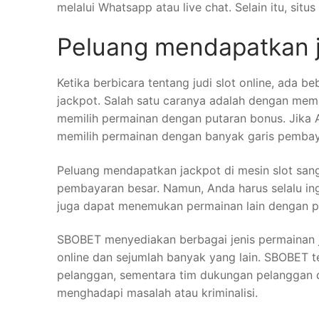
melalui Whatsapp atau live chat. Selain itu, si
Peluang mendapatkan 
Ketika berbicara tentang judi slot online, ad
jackpot. Salah satu caranya adalah dengan mema
memilih permainan dengan putaran bonus. Jika
memilih permainan dengan banyak garis pembay
Peluang mendapatkan jackpot di mesin slot san
pembayaran besar. Namun, Anda harus selalu in
juga dapat menemukan permainan lain dengan p
SBOBET menyediakan berbagai jenis permainan jud
online dan sejumlah banyak yang lain. SBOBET 
pelanggan, sementara tim dukungan pelanggan 
menghadapi masalah atau kriminalisi.