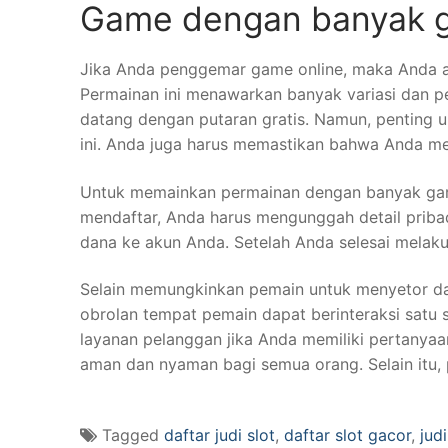
Game dengan banyak g
Jika Anda penggemar game online, maka Anda 
Permainan ini menawarkan banyak variasi dan 
datang dengan putaran gratis. Namun, penting
ini. Anda juga harus memastikan bahwa Anda me
Untuk memainkan permainan dengan banyak gari
mendaftar, Anda harus mengunggah detail priba
dana ke akun Anda. Setelah Anda selesai melak
Selain memungkinkan pemain untuk menyetor dan 
obrolan tempat pemain dapat berinteraksi satu 
layanan pelanggan jika Anda memiliki pertanyaan
aman dan nyaman bagi semua orang. Selain itu,
Tagged
daftar judi slot
,
daftar slot gacor
,
judi