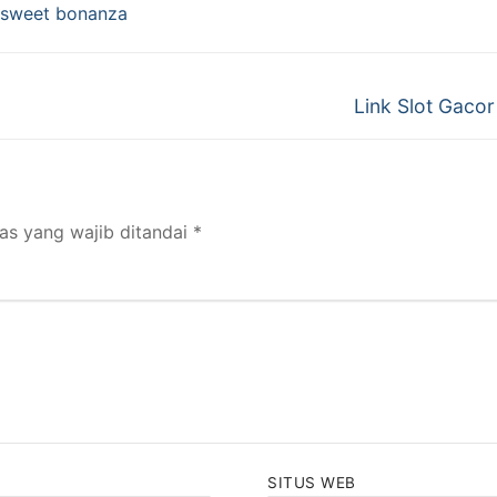
sweet bonanza
Next
Link Slot Gaco
post:
as yang wajib ditandai
*
SITUS WEB