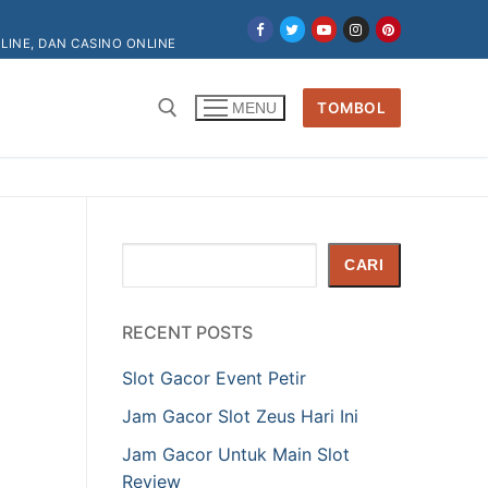
LINE, DAN CASINO ONLINE
TOMBOL
MENU
Cari
CARI
RECENT POSTS
Slot Gacor Event Petir
Jam Gacor Slot Zeus Hari Ini
Jam Gacor Untuk Main Slot
Review