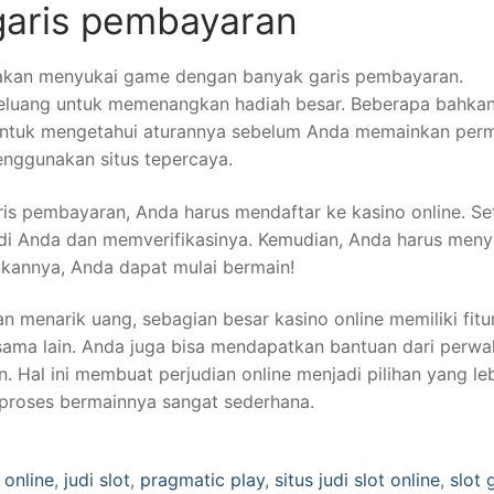
aris pembayaran
akan menyukai game dengan banyak garis pembayaran.
peluang untuk memenangkan hadiah besar. Beberapa bahka
 untuk mengetahui aturannya sebelum Anda memainkan per
nggunakan situs tepercaya.
s pembayaran, Anda harus mendaftar ke kasino online. Se
di Anda dan memverifikasinya. Kemudian, Anda harus meny
ukannya, Anda dapat mulai bermain!
menarik uang, sebagian besar kasino online memiliki fitu
sama lain. Anda juga bisa mendapatkan bantuan dari perwa
. Hal ini membuat perjudian online menjadi pilihan yang le
 proses bermainnya sangat sederhana.
 online
,
judi slot
,
pragmatic play
,
situs judi slot online
,
slot 