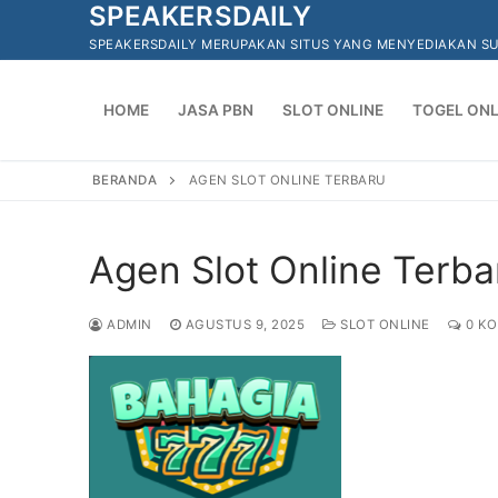
SPEAKERSDAILY
Lompat
ke
SPEAKERSDAILY MERUPAKAN SITUS YANG MENYEDIAKAN SUA
konten
HOME
JASA PBN
SLOT ONLINE
TOGEL ONL
BERANDA
AGEN SLOT ONLINE TERBARU
Agen Slot Online Terba
ADMIN
AGUSTUS 9, 2025
SLOT ONLINE
0 KO