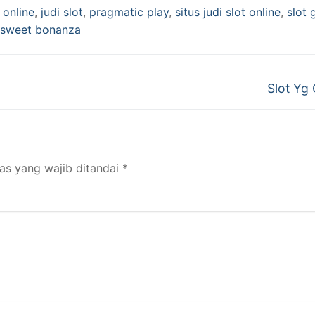
 online
,
judi slot
,
pragmatic play
,
situs judi slot online
,
slot 
sweet bonanza
Next
Slot Yg
post:
as yang wajib ditandai
*