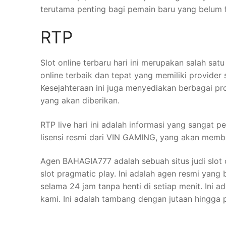
terutama penting bagi pemain baru yang belum 
RTP
Slot online terbaru hari ini merupakan salah sat
online terbaik dan tepat yang memiliki provider 
Kesejahteraan ini juga menyediakan berbagai pr
yang akan diberikan.
RTP live hari ini adalah informasi yang sangat pe
lisensi resmi dari VIN GAMING, yang akan memba
Agen BAHAGIA777 adalah sebuah situs judi slot o
slot pragmatic play. Ini adalah agen resmi yang 
selama 24 jam tanpa henti di setiap menit. Ini a
kami. Ini adalah tambang dengan jutaan hingga 