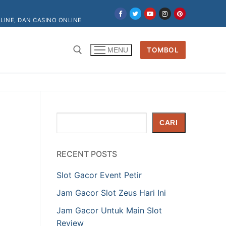
LINE, DAN CASINO ONLINE
TOMBOL
MENU
Cari
CARI
RECENT POSTS
Slot Gacor Event Petir
Jam Gacor Slot Zeus Hari Ini
Jam Gacor Untuk Main Slot
Review