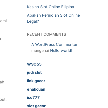
Kasino Slot Online Filipina
Apakah Perjudian Slot Online
kami
Legal?
RECENT COMMENTS
a
A WordPress Commenter
mengenai
Hello world!
WSO55
judi slot
a
link gacor
lah
enakcuan
iso777
but,
slot gacor