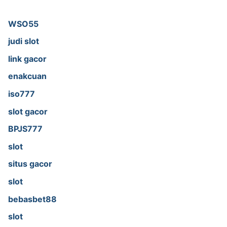
WSO55
judi slot
link gacor
enakcuan
iso777
slot gacor
BPJS777
slot
situs gacor
slot
bebasbet88
slot