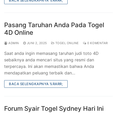
BACA SELENGKAPNYA %RARR;
Pasang Taruhan Anda Pada Togel
4D Online
ADMIN
JUNI 2, 2025
TOGEL ONLINE
0 KOMENTAR
Saat anda ingin memasang taruhan judi toto 4D
sebaiknya anda mencari situs yang resmi dan
terpercaya. Ini akan memastikan bahwa Anda
mendapatkan peluang terbaik dan…
BACA SELENGKAPNYA %RARR;
Forum Syair Togel Sydney Hari Ini