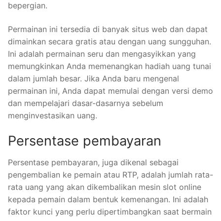
bepergian.
Permainan ini tersedia di banyak situs web dan dapat
dimainkan secara gratis atau dengan uang sungguhan.
Ini adalah permainan seru dan mengasyikkan yang
memungkinkan Anda memenangkan hadiah uang tunai
dalam jumlah besar. Jika Anda baru mengenal
permainan ini, Anda dapat memulai dengan versi demo
dan mempelajari dasar-dasarnya sebelum
menginvestasikan uang.
Persentase pembayaran
Persentase pembayaran, juga dikenal sebagai
pengembalian ke pemain atau RTP, adalah jumlah rata-
rata uang yang akan dikembalikan mesin slot online
kepada pemain dalam bentuk kemenangan. Ini adalah
faktor kunci yang perlu dipertimbangkan saat bermain