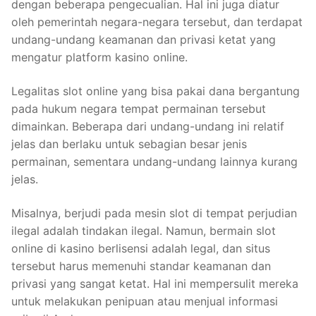
dengan beberapa pengecualian. Hal ini juga diatur
oleh pemerintah negara-negara tersebut, dan terdapat
undang-undang keamanan dan privasi ketat yang
mengatur platform kasino online.
Legalitas slot online yang bisa pakai dana bergantung
pada hukum negara tempat permainan tersebut
dimainkan. Beberapa dari undang-undang ini relatif
jelas dan berlaku untuk sebagian besar jenis
permainan, sementara undang-undang lainnya kurang
jelas.
Misalnya, berjudi pada mesin slot di tempat perjudian
ilegal adalah tindakan ilegal. Namun, bermain slot
online di kasino berlisensi adalah legal, dan situs
tersebut harus memenuhi standar keamanan dan
privasi yang sangat ketat. Hal ini mempersulit mereka
untuk melakukan penipuan atau menjual informasi