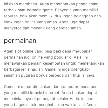
Ini akan membantu Anda mendapatkan pengalaman
terbaik saat bermain game. Penyedia yang memiliki
reputasi baik akan memiliki dukungan pelanggan dan
lingkungan online yang aman. Anda juga dapat
menyetor dan menarik uang dengan aman.
permainan
Agen slot online yang bisa paki dana merupakan
permainan judi online yang populer di Asia. Ini
menawarkan pemain kesempatan untuk memenangkan
berbagai jenis hadiah. Game ini juga dilengkapi
sejumlah putaran bonus berbeda dan fitur lainnya.
Game ini dapat dimainkan dari komputer mana pun
yang memiliki koneksi Internet. Anda bahkan dapat
memainkannya di perangkat seluler Anda. Ini cara
yang bagus untuk menghabiskan waktu saat Anda