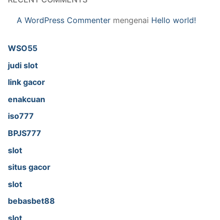
A WordPress Commenter
mengenai
Hello world!
WSO55
judi slot
link gacor
enakcuan
iso777
BPJS777
slot
situs gacor
slot
bebasbet88
slot