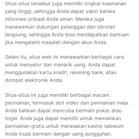
Situs-situs tersebut juga memiliki tingkat keamanan
yang tinggi, sehingga Anda dapat yakin bahwa
informasi pribadi Anda aman. Mereka juga
menawarkan dukungan pelanggan dan obrolan
langsung, sehingga Anda bisa mendapatkan bantuan
jika mengalami masalah dengan akun Anda.
Selain itu, situs web ini menawarkan berbagai cara
untuk menyetor dan menarik uang. Anda dapat
menggunakan kartu kredit, rekening bank, atau
dompet elektronik Anda.
Situs-situs ini juga memiliki berbagai macam
permainan, termasuk slot video dan permainan meja.
Anda bahkan dapat mencoba bermain poker atau
togel. Anda juga dapat memilih untuk memainkan
permainan gratis untuk merasakan kasino sebelum
Anda mulai bermain dengan uang sungguhan.