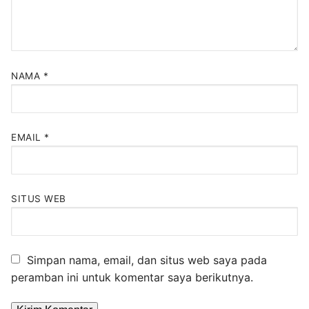
NAMA
*
EMAIL
*
SITUS WEB
Simpan nama, email, dan situs web saya pada
peramban ini untuk komentar saya berikutnya.