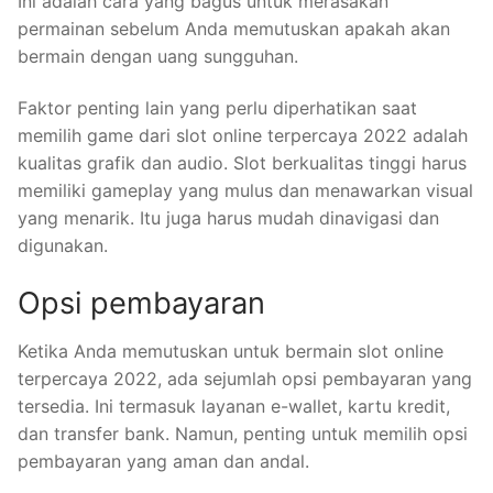
Ini adalah cara yang bagus untuk merasakan
permainan sebelum Anda memutuskan apakah akan
bermain dengan uang sungguhan.
Faktor penting lain yang perlu diperhatikan saat
memilih game dari slot online terpercaya 2022 adalah
kualitas grafik dan audio. Slot berkualitas tinggi harus
memiliki gameplay yang mulus dan menawarkan visual
yang menarik. Itu juga harus mudah dinavigasi dan
digunakan.
Opsi pembayaran
Ketika Anda memutuskan untuk bermain slot online
terpercaya 2022, ada sejumlah opsi pembayaran yang
tersedia. Ini termasuk layanan e-wallet, kartu kredit,
dan transfer bank. Namun, penting untuk memilih opsi
pembayaran yang aman dan andal.