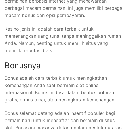
permainan berbasis internet yang menawarkan
berbagai macam permainan. Ini juga memiliki berbagai
macam bonus dan opsi pembayaran.
Kasino jenis ini adalah cara terbaik untuk
memenangkan uang tunai tanpa meninggalkan rumah
Anda. Namun, penting untuk memilih situs yang
memiliki reputasi baik.
Bonusnya
Bonus adalah cara terbaik untuk meningkatkan
kemenangan Anda saat bermain slot online
internasional. Bonus ini bisa dalam bentuk putaran
gratis, bonus tunai, atau peningkatan kemenangan.
Bonus selamat datang adalah insentif populer bagi
pemain baru untuk mendaftar dan bermain di situs
slot. Bonus ini biasanya datang dalam bentuk putaran