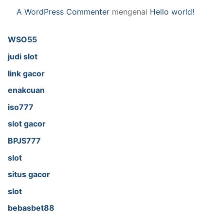
A WordPress Commenter
mengenai
Hello world!
WSO55
judi slot
link gacor
enakcuan
iso777
slot gacor
BPJS777
slot
situs gacor
slot
bebasbet88