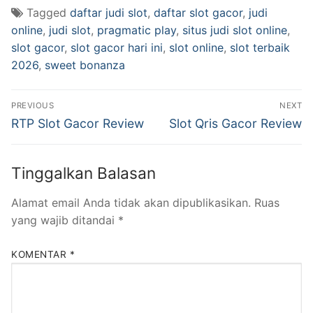
Tagged
daftar judi slot
,
daftar slot gacor
,
judi
online
,
judi slot
,
pragmatic play
,
situs judi slot online
,
slot gacor
,
slot gacor hari ini
,
slot online
,
slot terbaik
2026
,
sweet bonanza
Navigasi
PREVIOUS
NEXT
pos
Previous
Next
RTP Slot Gacor Review
Slot Qris Gacor Review
post:
post:
Tinggalkan Balasan
Alamat email Anda tidak akan dipublikasikan.
Ruas
yang wajib ditandai
*
KOMENTAR
*