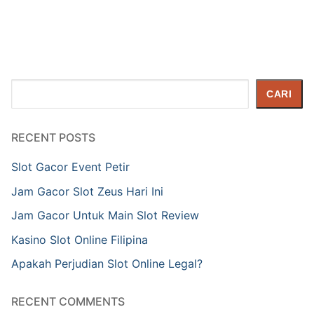
Cari
CARI
RECENT POSTS
Slot Gacor Event Petir
Jam Gacor Slot Zeus Hari Ini
Jam Gacor Untuk Main Slot Review
Kasino Slot Online Filipina
Apakah Perjudian Slot Online Legal?
RECENT COMMENTS