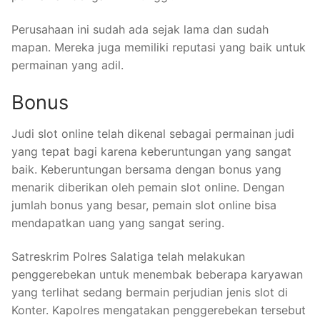
Perusahaan ini sudah ada sejak lama dan sudah
mapan. Mereka juga memiliki reputasi yang baik untuk
permainan yang adil.
Bonus
Judi slot online telah dikenal sebagai permainan judi
yang tepat bagi karena keberuntungan yang sangat
baik. Keberuntungan bersama dengan bonus yang
menarik diberikan oleh pemain slot online. Dengan
jumlah bonus yang besar, pemain slot online bisa
mendapatkan uang yang sangat sering.
Satreskrim Polres Salatiga telah melakukan
penggerebekan untuk menembak beberapa karyawan
yang terlihat sedang bermain perjudian jenis slot di
Konter. Kapolres mengatakan penggerebekan tersebut