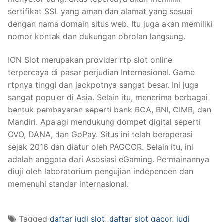
sertifikat SSL yang aman dan alamat yang sesuai
dengan nama domain situs web. Itu juga akan memiliki
nomor kontak dan dukungan obrolan langsung.
ION Slot merupakan provider rtp slot online
terpercaya di pasar perjudian Internasional. Game
rtpnya tinggi dan jackpotnya sangat besar. Ini juga
sangat populer di Asia. Selain itu, menerima berbagai
bentuk pembayaran seperti bank BCA, BNI, CIMB, dan
Mandiri. Apalagi mendukung dompet digital seperti
OVO, DANA, dan GoPay. Situs ini telah beroperasi
sejak 2016 dan diatur oleh PAGCOR. Selain itu, ini
adalah anggota dari Asosiasi eGaming. Permainannya
diuji oleh laboratorium pengujian independen dan
memenuhi standar internasional.
Tagged
daftar judi slot
,
daftar slot gacor
,
judi