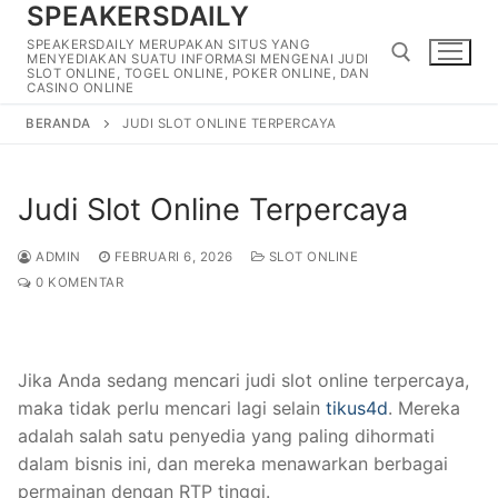
SPEAKERSDAILY
Lompat
ke
SPEAKERSDAILY MERUPAKAN SITUS YANG
MENYEDIAKAN SUATU INFORMASI MENGENAI JUDI
konten
SLOT ONLINE, TOGEL ONLINE, POKER ONLINE, DAN
CASINO ONLINE
BERANDA
JUDI SLOT ONLINE TERPERCAYA
Cari:
Judi Slot Online Terpercaya
ADMIN
FEBRUARI 6, 2026
SLOT ONLINE
0 KOMENTAR
Jika Anda sedang mencari judi slot online terpercaya,
maka tidak perlu mencari lagi selain
tikus4d
. Mereka
adalah salah satu penyedia yang paling dihormati
dalam bisnis ini, dan mereka menawarkan berbagai
permainan dengan RTP tinggi.