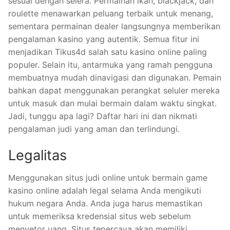
sesuai dengan selera. Permainan ikan, blackjack, dan
roulette menawarkan peluang terbaik untuk menang,
sementara permainan dealer langsungnya memberikan
pengalaman kasino yang autentik. Semua fitur ini
menjadikan Tikus4d salah satu kasino online paling
populer. Selain itu, antarmuka yang ramah pengguna
membuatnya mudah dinavigasi dan digunakan. Pemain
bahkan dapat menggunakan perangkat seluler mereka
untuk masuk dan mulai bermain dalam waktu singkat.
Jadi, tunggu apa lagi? Daftar hari ini dan nikmati
pengalaman judi yang aman dan terlindungi.
Legalitas
Menggunakan situs judi online untuk bermain game
kasino online adalah legal selama Anda mengikuti
hukum negara Anda. Anda juga harus memastikan
untuk memeriksa kredensial situs web sebelum
menyetor uang. Situs tepercaya akan memiliki