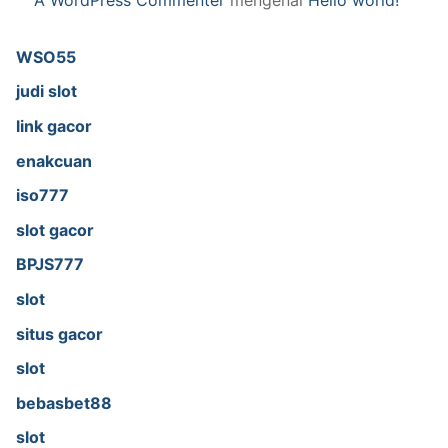
WSO55
judi slot
link gacor
enakcuan
iso777
slot gacor
BPJS777
slot
situs gacor
slot
bebasbet88
slot