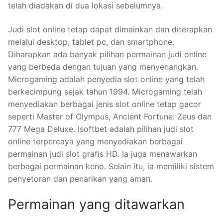
telah diadakan di dua lokasi sebelumnya.
Judi slot online tetap dapat dimainkan dan diterapkan
melalui desktop, tablet pc, dan smartphone.
Diharapkan ada banyak pilihan permainan judi online
yang berbeda dengan tujuan yang menyenangkan.
Microgaming adalah penyedia slot online yang telah
berkecimpung sejak tahun 1994. Microgaming telah
menyediakan berbagai jenis slot online tetap gacor
seperti Master of Olympus, Ancient Fortune: Zeus dan
777 Mega Deluxe. Isoftbet adalah pilihan judi slot
online terpercaya yang menyediakan berbagai
permainan judi slot grafis HD. Ia juga menawarkan
berbagai permainan keno. Selain itu, ia memiliki sistem
penyetoran dan penarikan yang aman.
Permainan yang ditawarkan