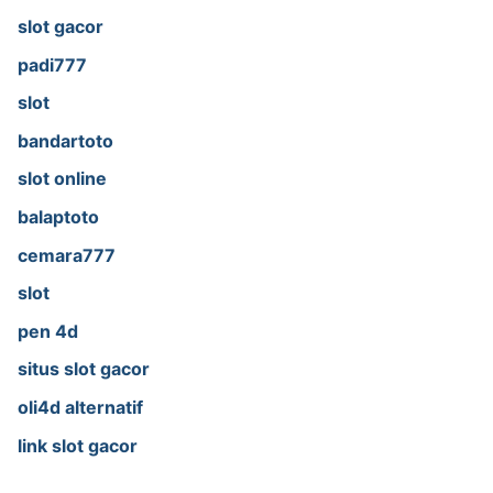
slot gacor
padi777
slot
bandartoto
slot online
balaptoto
cemara777
slot
pen 4d
situs slot gacor
oli4d alternatif
link slot gacor