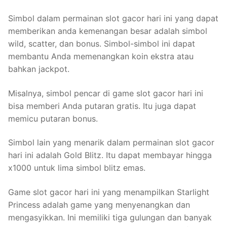
Simbol dalam permainan slot gacor hari ini yang dapat
memberikan anda kemenangan besar adalah simbol
wild, scatter, dan bonus. Simbol-simbol ini dapat
membantu Anda memenangkan koin ekstra atau
bahkan jackpot.
Misalnya, simbol pencar di game slot gacor hari ini
bisa memberi Anda putaran gratis. Itu juga dapat
memicu putaran bonus.
Simbol lain yang menarik dalam permainan slot gacor
hari ini adalah Gold Blitz. Itu dapat membayar hingga
x1000 untuk lima simbol blitz emas.
Game slot gacor hari ini yang menampilkan Starlight
Princess adalah game yang menyenangkan dan
mengasyikkan. Ini memiliki tiga gulungan dan banyak