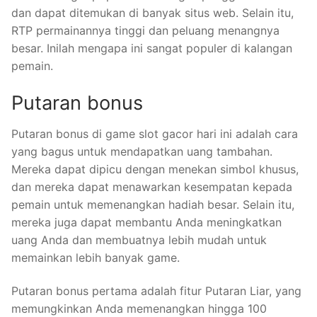
dan dapat ditemukan di banyak situs web. Selain itu,
RTP permainannya tinggi dan peluang menangnya
besar. Inilah mengapa ini sangat populer di kalangan
pemain.
Putaran bonus
Putaran bonus di game slot gacor hari ini adalah cara
yang bagus untuk mendapatkan uang tambahan.
Mereka dapat dipicu dengan menekan simbol khusus,
dan mereka dapat menawarkan kesempatan kepada
pemain untuk memenangkan hadiah besar. Selain itu,
mereka juga dapat membantu Anda meningkatkan
uang Anda dan membuatnya lebih mudah untuk
memainkan lebih banyak game.
Putaran bonus pertama adalah fitur Putaran Liar, yang
memungkinkan Anda memenangkan hingga 100