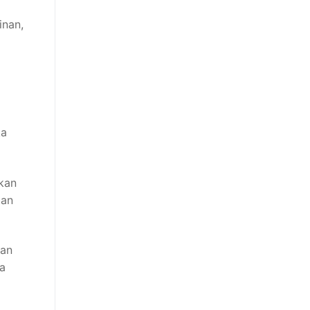
inan,
ka
kan
dan
kan
a