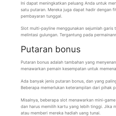
Ini dapat meningkatkan peluang Anda untuk me
satu putaran. Mereka juga dapat hadir dengan fi
pembayaran tunggal.
Slot multi-payline menggunakan sejumlah garis ta
melintasi gulungan. Tergantung pada permainann
Putaran bonus
Putaran bonus adalah tambahan yang menyenan
menawarkan pemain kesempatan untuk memenangk
Ada banyak jenis putaran bonus, dan yang pali
Beberapa memerlukan keterampilan dari pihak p
Misalnya, beberapa slot menawarkan mini-game 
dan harus memilih kartu yang lebih tinggi. Ji
atau memberi mereka hadiah uang tunai.