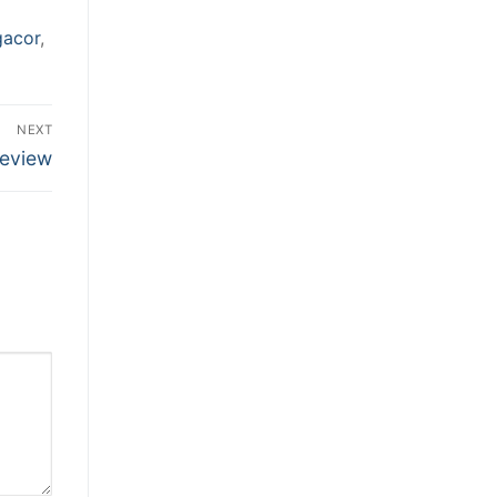
gacor
,
NEXT
Review