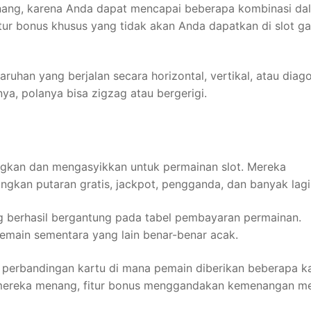
nang, karena Anda dapat mencapai beberapa kombinasi da
tur bonus khusus yang tidak akan Anda dapatkan di slot ga
ruhan yang berjalan secara horizontal, vertikal, atau diag
ya, polanya bisa zigzag atau bergerigi.
gkan dan mengasyikkan untuk permainan slot. Mereka
an putaran gratis, jackpot, pengganda, dan banyak lagi
ng berhasil bergantung pada tabel pembayaran permainan.
emain sementara yang lain benar-benar acak.
perbandingan kartu di mana pemain diberikan beberapa k
ka mereka menang, fitur bonus menggandakan kemenangan m