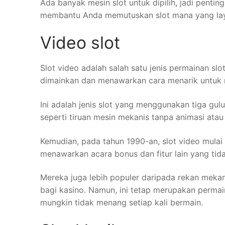
Ada banyak mesin slot untuk dipilih, jadi pent
membantu Anda memutuskan slot mana yang lay
Video slot
Slot video adalah salah satu jenis permainan sl
dimainkan dan menawarkan cara menarik untuk
Ini adalah jenis slot yang menggunakan tiga gul
seperti tiruan mesin mekanis tanpa animasi atau
Kemudian, pada tahun 1990-an, slot video mulai 
menawarkan acara bonus dan fitur lain yang tid
Mereka juga lebih populer daripada rekan mek
bagi kasino. Namun, ini tetap merupakan perma
mungkin tidak menang setiap kali bermain.