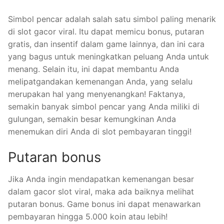
Simbol pencar adalah salah satu simbol paling menarik
di slot gacor viral. Itu dapat memicu bonus, putaran
gratis, dan insentif dalam game lainnya, dan ini cara
yang bagus untuk meningkatkan peluang Anda untuk
menang. Selain itu, ini dapat membantu Anda
melipatgandakan kemenangan Anda, yang selalu
merupakan hal yang menyenangkan! Faktanya,
semakin banyak simbol pencar yang Anda miliki di
gulungan, semakin besar kemungkinan Anda
menemukan diri Anda di slot pembayaran tinggi!
Putaran bonus
Jika Anda ingin mendapatkan kemenangan besar
dalam gacor slot viral, maka ada baiknya melihat
putaran bonus. Game bonus ini dapat menawarkan
pembayaran hingga 5.000 koin atau lebih!