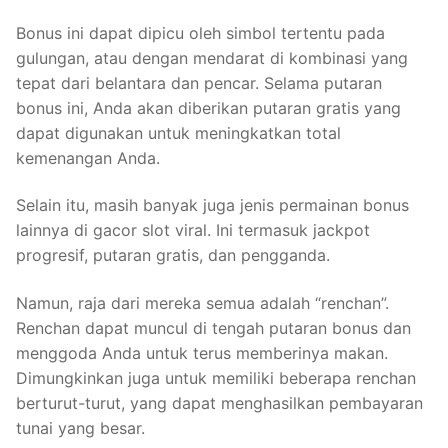
Bonus ini dapat dipicu oleh simbol tertentu pada
gulungan, atau dengan mendarat di kombinasi yang
tepat dari belantara dan pencar. Selama putaran
bonus ini, Anda akan diberikan putaran gratis yang
dapat digunakan untuk meningkatkan total
kemenangan Anda.
Selain itu, masih banyak juga jenis permainan bonus
lainnya di gacor slot viral. Ini termasuk jackpot
progresif, putaran gratis, dan pengganda.
Namun, raja dari mereka semua adalah “renchan”.
Renchan dapat muncul di tengah putaran bonus dan
menggoda Anda untuk terus memberinya makan.
Dimungkinkan juga untuk memiliki beberapa renchan
berturut-turut, yang dapat menghasilkan pembayaran
tunai yang besar.