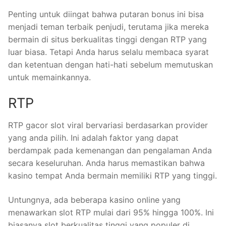
Penting untuk diingat bahwa putaran bonus ini bisa
menjadi teman terbaik penjudi, terutama jika mereka
bermain di situs berkualitas tinggi dengan RTP yang
luar biasa. Tetapi Anda harus selalu membaca syarat
dan ketentuan dengan hati-hati sebelum memutuskan
untuk memainkannya.
RTP
RTP gacor slot viral bervariasi berdasarkan provider
yang anda pilih. Ini adalah faktor yang dapat
berdampak pada kemenangan dan pengalaman Anda
secara keseluruhan. Anda harus memastikan bahwa
kasino tempat Anda bermain memiliki RTP yang tinggi.
Untungnya, ada beberapa kasino online yang
menawarkan slot RTP mulai dari 95% hingga 100%. Ini
biasanya slot berkualitas tinggi yang populer di