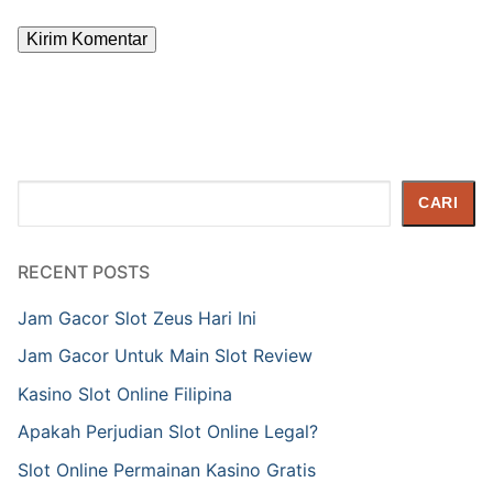
Cari
CARI
RECENT POSTS
Jam Gacor Slot Zeus Hari Ini
Jam Gacor Untuk Main Slot Review
Kasino Slot Online Filipina
Apakah Perjudian Slot Online Legal?
Slot Online Permainan Kasino Gratis